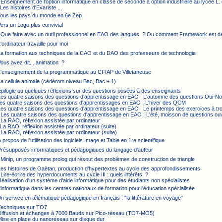
 Enseignement de l'option informatique en classe de seconde à option industrielle au lycée L. 
Les histoires d'Evariste ...
Tous les pays du monde en 6e Zep
Vers un Logo plus convivial
: Que faire avec un outil professionnel en EAO des langues ? Ou comment Framework est 
L'ordinateur travaille pour moi
La formation aux techniques de la CAO et du DAO des professeurs de technologie
Vous avez dit... animation ?
 L'enseignement de la programmatique au CFIAP de Villetaneuse
La cellule animale (cédérom niveau Bac, Bac + 1)
Épilogie ou quelques réflexions sur des questions posées à des enseignants
 Les quatre saisons des questions d'apprentissage en EAO : L'automne des questions Oui-N
Les quatre saisons des questions d'apprentissages en EAO : L'hiver des QCM
Les quatre saisons des questions d'apprentissage en EAO : Le printemps des exercices à tr
 Les quatre saisons des questions d'apprentissage en EAO : L'été, moisson de questions ou
 La RAO, réflexion assistée par ordinateur
 La RAO, réflexion assistée par ordinateur (suite)
 La RAO, réflexion assistée par ordinateur (suite)
À propos de l'utilisation des logiciels Image et Table en 1re scientifique
Présupposés informatiques et pédagogiques du langage d'auteur
 Minip, un programme prolog qui résout des problèmes de construction de triangle
Les histoires de Gaëtan, production d'hypertextes au cycle des approfondissements
 Lire-écrire des hyperdocuments au cycle III : quels intérêts ?
Réalisation d'un système d'aide informatique pour des étudiants non spécialistes
L'informatique dans les centres nationaux de formation pour l'éducation spécialisée
Un service en télématique pédagogique en français : "la littérature en voyage"
 Techniques sur TO7
 Diffusion et échanges à 7000 Bauds sur Pico-réseau (TO7-MO5)
Mise en place du nanoréseau sur disque dur