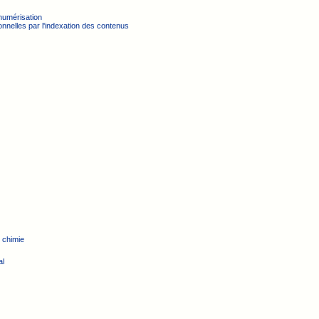
numérisation
nnelles par l'indexation des contenus
 chimie
al