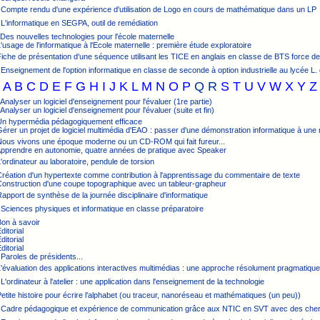
 Compte rendu d'une expérience d'utilisation de Logo en cours de mathématique dans un LP
 L'informatique en SEGPA, outil de remédiation
 Des nouvelles technologies pour l'école maternelle
L'usage de l'informatique à l'Ecole maternelle : première étude exploratoire
Fiche de présentation d'une séquence utilisant les TICE en anglais en classe de BTS force d
 Enseignement de l'option informatique en classe de seconde à option industrielle au lycée L. 
A
B
C
D
E
F
G
H
I
J
K
L
M
N
O
P
Q
R
S
T
U
V
W
X
Y
Z
 Analyser un logiciel d'enseignement pour l'évaluer (1re partie)
 Analyser un logiciel d'enseignement pour l'évaluer (suite et fin)
 Un hypermédia pédagogiquement efficace
Gérer un projet de logiciel multimédia d'EAO : passer d'une démonstration informatique à une 
 Nous vivons une époque moderne ou un CD-ROM qui fait fureur...
 Apprendre en autonomie, quatre années de pratique avec Speaker
L'ordinateur au laboratoire, pendule de torsion
Création d'un hypertexte comme contribution à l'apprentissage du commentaire de texte
Construction d'une coupe topographique avec un tableur-grapheur
Rapport de synthèse de la journée disciplinaire d'informatique
 Sciences physiques et informatique en classe préparatoire
Bon à savoir
ditorial
ditorial
ditorial
 Paroles de présidents...
L'évaluation des applications interactives multimédias : une approche résolument pragmatique
 L'ordinateur à l'atelier : une application dans l'enseignement de la technologie
Petite histoire pour écrire l'alphabet (ou traceur, nanoréseau et mathématiques (un peu))
: Cadre pédagogique et expérience de communication grâce aux NTIC en SVT avec des ch