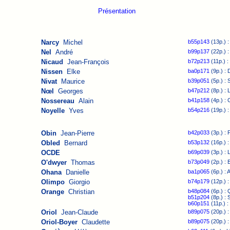
Présentation
Narcy
Michel
b55p143
(13p.) :
Nel
André
b99p137
(22p.) 
Nicaud
Jean-François
b72p213
(11p.) :
Nissen
Elke
ba0p171
(9p.) : 
Nivat
Maurice
b39p051
(5p.) : 
Nœl
Georges
b47p212
(8p.) : 
Nossereau
Alain
b41p158
(4p.) : 
Noyelle
Yves
b54p216
(19p.) :
Obin
Jean-Pierre
b42p033
(3p.) : 
Obled
Bernard
b53p132
(16p.) :
OCDE
b69p039
(3p.) : 
O'dwyer
Thomas
b73p049
(2p.) : 
Ohana
Danielle
ba1p065
(6p.) : 
Olimpo
Giorgio
b74p179
(12p.) :
Orange
Christian
b48p084
(6p.) : 
b51p204
(8p.) : 
b60p151
(11p.) :
Oriol
Jean-Claude
b89p075
(20p.) :
Oriol-Boyer
Claudette
b89p075
(20p.) :