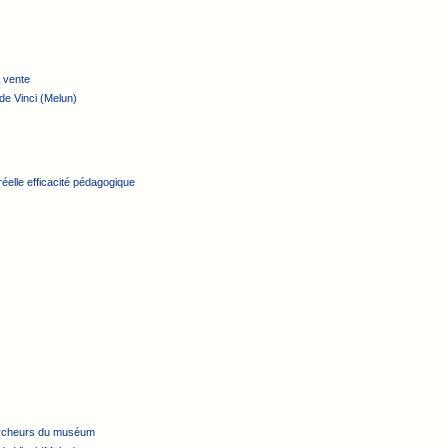
e vente
de Vinci (Melun)
réelle efficacité pédagogique
ercheurs du muséum