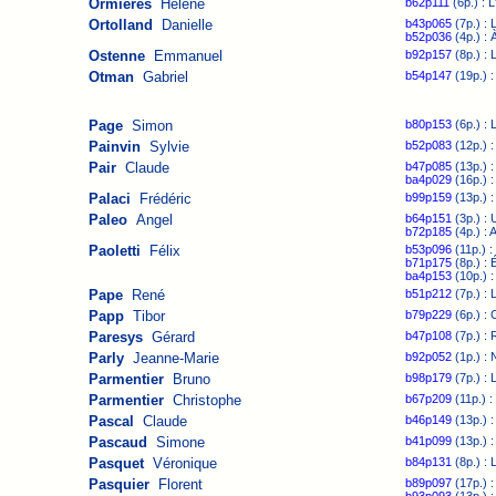
Ormières
Hélène
b62p111
(6p.) : L
Ortolland
Danielle
b43p065
(7p.) : L
b52p036
(4p.) : 
Ostenne
Emmanuel
b92p157
(8p.) : 
Otman
Gabriel
b54p147
(19p.) :
Page
Simon
b80p153
(6p.) : L
Painvin
Sylvie
b52p083
(12p.) :
Pair
Claude
b47p085
(13p.) :
ba4p029
(16p.) :
Palaci
Frédéric
b99p159
(13p.) 
Paleo
Angel
b64p151
(3p.) : 
b72p185
(4p.) : 
Paoletti
Félix
b53p096
(11p.) :
b71p175
(8p.) : 
ba4p153
(10p.) :
Pape
René
b51p212
(7p.) : 
Papp
Tibor
b79p229
(6p.) :
Paresys
Gérard
b47p108
(7p.) : 
Parly
Jeanne-Marie
b92p052
(1p.) :
Parmentier
Bruno
b98p179
(7p.) : 
Parmentier
Christophe
b67p209
(11p.) :
Pascal
Claude
b46p149
(13p.) :
Pascaud
Simone
b41p099
(13p.) :
Pasquet
Véronique
b84p131
(8p.) : 
Pasquier
Florent
b89p097
(17p.) :