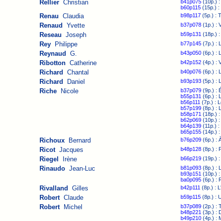
Rellier
Christian
b41p075
(10p.) :
b60p115
(15p.) : 
Renau
Claudia
b98p117
(5p.) : 
Renaud
Yvette
b37p078
(1p.) : 
Reseau
Joseph
b59p131
(18p.) 
Rey
Philippe
b77p145
(7p.) : 
Reynaud
G.
b43p050
(6p.) : 
Ribotton
Catherine
b42p152
(4p.) : 
Richard
Chantal
b40p076
(6p.) :
Richard
Daniel
b93p193
(5p.) : 
Riche
Nicole
b37p079
(9p.) : 
b55p131
(6p.) :
b56p111
(7p.) : 
b57p199
(8p.) : 
b58p171
(18p.) :
b62p069
(10p.) :
b64p139
(11p.) :
b65p155
(14p.) :
Richoux
Bernard
b76p209
(6p.) : 
Ricot
Jacques
b48p128
(8p.) : 
Riegel
Irène
b66p219
(19p.) :
Rinaudo
Jean-Luc
b81p093
(8p.) : 
b93p151
(10p.) :
ba0p095
(6p.) : 
Rivalland
Gilles
b42p111
(8p.) : 
Robert
Claude
b59p115
(8p.) : 
Robert
Michel
b37p089
(2p.) :
b48p221
(3p.) :
b49p210
(4p.) : 