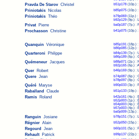
Pravda De Starov
Christel
b51p178
(10p.) :
Priniotakis
Nicolas
b85p075
(10p.) :
Priniotakis
Théo
b79p069
(11p.) :
b92p129
(9p.) : 
Privat
Pierre
ba0p187
(7p.) : 
Prochasson
Christine
b41p075
(10p.) :
Quanquin
Véronique
b85p191
(18p.) :
b86p085
(12p.) :
Quarteroni
Philippe
b84p139
(7p.) :
b86p189
(6p.) : 
Quémeneur
Jacques
b88p071
(2p.) :
b92p165
(6p.) :
Quer
Robert
b46p169
(9p.) : 
Quere
Jean
b74p087
(6p.) : 
b78p097
(8p.) : 
Quéré
Maryse
b90p033
(3p.) : 
Raballand
Claude
b51p133
(19p.) :
Ramis
Roland
b42p161
(4p.) : 
b52p003
(1p.) : É
b54p003
(4p.) : É
b57p003
(4p.) : É
ba0p009
(13p.) :
Ranguin
Josiane
b78p151
(7p.) : 
Régnier
Alain
b52p050
(15p.) :
Regourd
Jean
b60p101
(5p.) : 
Rehault
Patrick
b99p137
(22p.) 