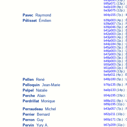
b93p093
(13p.) :
b95p071
(13p.) :
ba0p109
(8p.) : 
ba3p075
(12p.) :
Pavec
Raymond
b64p155
(7p.) : 
Pélisset
Émilien
b39p003
(4p.) : É
b39p007
(7p.) : 
b39p046
(5p.) : 
b41p003
(2p.) : É
b42p003
(2p.) : É
b43p003
(4p.) : É
b44p003
(2p.) : É
b44p184
(9p.) :
b45p003
(3p.) : É
b46p003
(7p.) : 
b47p003
(3p.) : 
b48p003
(3p.) : 
b49p003
(2p.) : É
b50p003
(3p.) : 
b51p003
(2p.) : É
ba0p009
(13p.) :
ba4p011
(4p.) : 
Pellen
René
b48p180
(5p.) : 
Pelloquin
Jean-Marie
b76p135
(8p.) :
Pelpel
Natalie
ba0p133
(14p.) :
Perche
Alain
b54p195
(19p.) :
Perdrillat
Monique
b88p151
(8p.) : 
b89p195
(11p.) :
Perraudeau
Michel
b43p057
(7p.) :
Perrier
Bernard
b82p211
(10p.) :
Perron
Guy
b60p171
(3p.) : 
Pervin
Yury A.
b67p209
(11p.) :