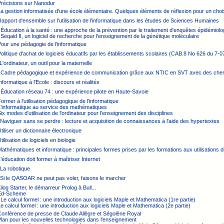
Précisions sur Nanodur
La gestion informatisée d'une école élémentaire. Quelques éléments de réflexion pour un choi
Rapport d'ensemble sur l'utilisation de l'informatique dans les études de Sciences Humaines
 Éducation à la santé : une approche de la prévention par le traitement d'enquêtes épidémiol
 Seqaid II, un logiciel de recherche pour l'enseignement de la génétique moléculaire
Pour une pédagogie de l'informatique
Politique d'achat de logiciels éducatifs par les établissements scolaires (CAB.8 No 626 du 7-0
L'ordinateur, un outil pour la maternelle
: Cadre pédagogique et expérience de communication grâce aux NTIC en SVT avec des ch
Informatique à l'Ecole : discours et réalités
 Éducation réseau 74 : une expérience pilote en Haute-Savoie
Former à l'utilisation pédagogique de l'informatique
L'informatique au service des mathématiques
Six modes d'utilisation de l'ordinateur pour l'enseignement des disciplines
 Naviguer sans se perdre : lecture et acquisition de connaissances à l'aide des hypertextes
Utiliser un dictionnaire électronique
tilisation de logiciels en biologie
Mathématiques et informatique : principales formes prises par les formations aux utilisations 
L'éducation doit former à maîtriser Internet
 La robotique
 Si le QASOAR ne peut pas voler, faisons le marcher
ilog Starter, le démarreur Prolog à Bull...
 Ed-Scheme
 Le calcul formel : une introduction aux logiciels Maple et Mathematica (1re partie)
Le calcul formel : une introduction aux logiciels Maple et Mathematica (2e partie)
Conférence de presse de Claude Allègre et Ségolène Royal
Plan pour les nouvelles technologies dans l'enseignement