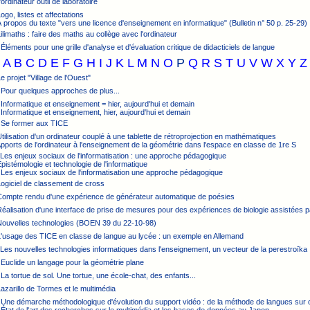
'ordinateur outil de laboratoire
ogo, listes et affectations
À propos du texte "vers une licence d'enseignement en informatique" (Bulletin n° 50 p. 25-29)
Lilimaths : faire des maths au collège avec l'ordinateur
 Éléments pour une grille d'analyse et d'évaluation critique de didacticiels de langue
A
B
C
D
E
F
G
H
I
J
K
L
M
N
O
P
Q
R
S
T
U
V
W
X
Y
Z
e projet "Village de l'Ouest"
 Pour quelques approches de plus...
 Informatique et enseignement = hier, aujourd'hui et demain
 Informatique et enseignement, hier, aujourd'hui et demain
: Se former aux TICE
Utilisation d'un ordinateur couplé à une tablette de rétroprojection en mathématiques
Apports de l'ordinateur à l'enseignement de la géométrie dans l'espace en classe de 1re S
 Les enjeux sociaux de l'informatisation : une approche pédagogique
Épistémologie et technologie de l'informatique
 Les enjeux sociaux de l'informatisation une approche pédagogique
Logiciel de classement de cross
 Compte rendu d'une expérience de générateur automatique de poésies
Réalisation d'une interface de prise de mesures pour des expériences de biologie assistées p
 Nouvelles technologies (BOEN 39 du 22-10-98)
L'usage des TICE en classe de langue au lycée : un exemple en Allemand
 Les nouvelles technologies informatiques dans l'enseignement, un vecteur de la perestroïka
 Euclide un langage pour la géométrie plane
 La tortue de sol. Une tortue, une école-chat, des enfants...
Lazarillo de Tormes et le multimédia
 Une démarche méthodologique d'évolution du support vidéo : de la méthode de langues sur c