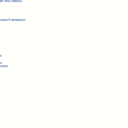
de Vinci (Melun)
devenu Frameteach
on
ou
vertes