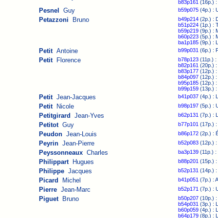
b83p161
(16p.) :
Pesnel
Guy
b59p075
(4p.) : 
Petazzoni
Bruno
b49p214
(2p.) :
b51p224
(1p.) : 
b59p219
(9p.) : 
b60p223
(5p.) : M
ba1p185
(9p.) : 
Petit
Antoine
b99p031
(6p.) : 
Petit
Florence
b78p123
(11p.) :
b82p161
(20p.) 
b83p177
(12p.) :
b84p097
(12p.) :
b95p185
(12p.) 
b99p159
(13p.) 
Petit
Jean-Jacques
b41p037
(4p.) : L
Petit
Nicole
b98p197
(5p.) : 
Petitgirard
Jean-Yves
b62p131
(7p.) : L
Petitot
Guy
b77p101
(17p.) :
Peudon
Jean-Louis
b86p172
(2p.) : 
Peyrin
Jean-Pierre
b52p083
(12p.) :
Peyssonneaux
Charles
ba3p139
(11p.) :
Philippart
Hugues
b88p201
(15p.) :
Philippe
Jacques
b52p131
(14p.) :
Picard
Michel
b41p051
(7p.) :
Pierre
Jean-Marc
b52p171
(7p.) : 
Piguet
Bruno
b50p207
(10p.) 
b54p031
(3p.) : 
b60p059
(4p.) : 
b64p179
(8p.) : 