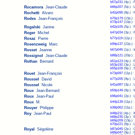
b57p231
(4p.) : 
Rocamora
Jean-Claude
b66p207
(5p.) : 
Rochetti
Alvaro
b42p095
(8p.) : 
Rodes
Jean-François
b70p179
(13p.) :
b73p147
(10p.) :
Rogalski
Janine
b42p105
(5p.) : 
Roger
Michel
b47p034
(3p.) : 
Rosaz
Pierre
b77p119
(11p.) : 
Rosenzweig
Marc
b99p137
(22p.) 
Rosset
Jeanne
b67p045
(1p.) : 
Rossignol
Jean-Claude
b88p121
(20p.) :
Rothan
Bernard
b51p123
(4p.) : 
b53p192
(3p.) : 
b55p100
(9p.) : 
Rouet
Jean-François
b73p097
(11p.) :
Roussel
David
b77p205
(9p.) : 
Roussel
Nicole
b41p087
(3p.) : U
Roux
Jean-Bernard
b59p149
(9p.) : 
Roux
Jean-Paul
b96p041
(2p.) : 
Roux
M.
b44p139
(11p.) :
Rouyer
Philippe
b38p062
(11p.) :
Roy
Jean-Paul
b48p211
(4p.) : X
b68p235
(3p.) :
b69p209
(13p.) :
b70p221
(8p.) : 
Royal
Ségolène
b87p045
(2p.) : 
b88p047
(9p.) : 