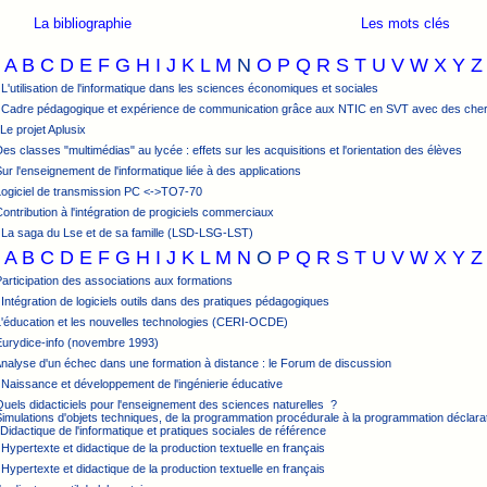
La bibliographie
Les mots clés
A
B
C
D
E
F
G
H
I
J
K
L
M
N
O
P
Q
R
S
T
U
V
W
X
Y
Z
 L'utilisation de l'informatique dans les sciences économiques et sociales
: Cadre pédagogique et expérience de communication grâce aux NTIC en SVT avec des ch
 Le projet Aplusix
Des classes "multimédias" au lycée : effets sur les acquisitions et l'orientation des élèves
Sur l'enseignement de l'informatique liée à des applications
Logiciel de transmission PC <->TO7-70
Contribution à l'intégration de progiciels commerciaux
 La saga du Lse et de sa famille (LSD-LSG-LST)
A
B
C
D
E
F
G
H
I
J
K
L
M
N
O
P
Q
R
S
T
U
V
W
X
Y
Z
Participation des associations aux formations
 Intégration de logiciels outils dans des pratiques pédagogiques
L'éducation et les nouvelles technologies (CERI-OCDE)
Eurydice-info (novembre 1993)
Analyse d'un échec dans une formation à distance : le Forum de discussion
 Naissance et développement de l'ingénierie éducative
Quels didacticiels pour l'enseignement des sciences naturelles ?
Simulations d'objets techniques, de la programmation procédurale à la programmation déclara
 Didactique de l'informatique et pratiques sociales de référence
 Hypertexte et didactique de la production textuelle en français
 Hypertexte et didactique de la production textuelle en français