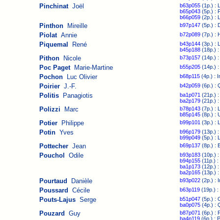
Pinchinat
Joël
b63p055
(1p.) : 
b65p043
(5p.) : 
b66p059
(2p.) : 
Pinthon
Mireille
b97p147
(5p.) : 
Piolat
Annie
b72p089
(7p.) : 
Piquemal
René
b43p144
(3p.) : 
b45p188
(18p.) :
Pithon
Nicole
b73p157
(14p.) :
Poc Paget
Marie-Martine
b55p205
(14p.) 
Pochon
Luc Olivier
b68p115
(4p.) : 
Poirier
J.-F.
b42p059
(6p.) : 
Politis
Panagiotis
ba1p071
(21p.) :
ba2p179
(21p.) :
Polizzi
Marc
b78p143
(7p.) : 
b85p145
(8p.) :
Potier
Philippe
b99p101
(3p.) : 
Potin
Yves
b96p179
(13p.) :
b99p049
(5p.) : 
Pottecher
Jean
b69p137
(8p.) : 
Pouchol
Odile
b93p183
(10p.) :
b94p155
(11p.) :
ba1p173
(12p.) :
ba2p165
(13p.) :
Pourtaud
Danièle
b93p022
(2p.) : 
Poussard
Cécile
b63p119
(19p.) :
Pouts-Lajus
Serge
b51p047
(5p.) : 
ba0p075
(4p.) :
Pouzard
Guy
b87p071
(6p.) : 
ba4p119
(6p.) : 