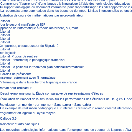
 État de l'art des recherches sur le multimédia et les bases de données au Japon
 Comprendre "l'apprendre" d'une langue : la linguistique à l'aide des technologies éducatives
Du support analogique au document informatisé pour l'apprentissage : les "désapports" de la 
 La reconnaissance automatique dans les bases de données. Limites intentionnelles et fonctio
Illustration de cours de mathématiques par micro-ordinateur
ditorial
Pour le second manifeste de l'EPI
Approche de l'informatique à l'école maternelle, oui, mais
ditorial
ditorial
ditorial
ditorial
 Compurobot, un successeur de Bigtrak ?
ditorial
Des logiciels
Éditorial. Propos de rentrée
Éditorial. L'informatique pédagogique française
ditorial
Éditorial. Le point sur le "nouveau plan national informatique"
ditorial
 Paroles de présidents...
Enseigner autrement avec l'informatique
L'informatique dans la recherche hispanique en France
 Roman pour ordinateur
 Dessine-moi une souris. Étude comparative de représentations d'élèves
 Évaluation de l'impact de la simulation sur les performances des étudiants de Deug en TP de
Une classe - un monde - sur Internet - Sans papier - Sans cahier
 Un exemple de réalisation pédagogique sur Internet : création d'un roman collectif internation
 Programmer en logique au cycle moyen
 Calliope 3.6
Ordinateur et arts plastiques
 Les nouvelles technologies informatiques dans l'enseignement, un vecteur de la perestroïka