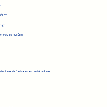
x
ogiques
7-87)
ercheurs du muséum
didactiques de l'ordinateur en mathématiques