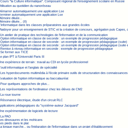
 Cours "la Culture informatique". Composant régional de l'enseignement scolaire en Russie
Utilisation au quotidien du nanoréseau
 Démarrer automatiquement une application Lse
Terminer automatiquement une application Lse
Mémoire diluée...
émoire diluée... (II)
L'informatique dans les classes préparatoires aux grandes écoles
Plaidoyer pour un enseignement de STIC et la création de concours, agrégation puis Capes,
 Un atelier de pratique des technologies de l'information et de la communication
: Option informatique en classe de seconde : un exemple de progression pédagogique
 Option informatique en classe de seconde : un exemple de progression pédagogique (suite)
 Option informatique en classe de seconde : un exemple de progression pédagogique (suite et
: Remise à niveau informatique en seconde : exemple de progression pédagogique
: Se former aux TICE
e plan IPT à l'Université Paris III
Une expérience de terrain : travail au CDI en lycée professionnel
'outil informatique et l'anglais de spécialité
 Les hyperdocuments multimédia à l'école primaire outils de structuration des connaissances
Évaluation de l'option informatique au baccalauréat
 Pour quelques approches de plus...
 Les représentations de l'ordinateur chez les élèves de CM2
 La roue tourne
 Résonance électrique, étude d'un circuit RLC
 Applications pédagogiques du "système-auteur Jacquard"
Une expérimentation de logiciels de lecture
: La PAO
Les dinosaures et les mohicans
Les pieds dans le plat
La longue marche... ou l'intégration de l'informatique dans un projet d'établissement