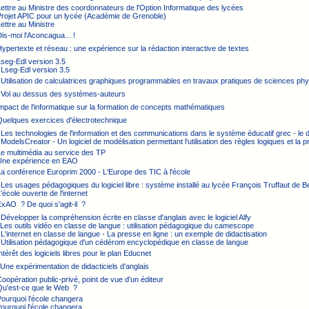
Lettre au Ministre des coordonnateurs de l'Option Informatique des lycées
Projet APIC pour un lycée (Académie de Grenoble)
Lettre au Ministre
Dis-moi l'Aconcagua... !
Hypertexte et réseau : une expérience sur la rédaction interactive de textes
Lseg-Edl version 3.5
 Lseg-Edl version 3.5
 Utilisation de calculatrices graphiques programmables en travaux pratiques de sciences ph
: Vol au dessus des systèmes-auteurs
Impact de l'informatique sur la formation de concepts mathématiques
Quelques exercices d'électrotechnique
 Les technologies de l'information et des communications dans le système éducatif grec - le di
 ModelsCreator - Un logiciel de modélisation permettant l'utilisation des règles logiques et la p
Le multimédia au service des TP
 Une expérience en EAO
La conférence Europrim 2000 - L'Europe des TIC à l'école
 Les usages pédagogiques du logiciel libre : système installé au lycée François Truffaut de 
L'école ouverte de l'internet
ExAO ? De quoi s'agit-il ?
 Développer la compréhension écrite en classe d'anglais avec le logiciel Alfy
 Les outils vidéo en classe de langue : utilisation pédagogique du camescope
 L'internet en classe de langue - La presse en ligne : un exemple de didactisation
 Utilisation pédagogique d'un cédérom encyclopédique en classe de langue
Intérêt des logiciels libres pour le plan Educnet
 Une expérimentation de didacticiels d'anglais
Coopération public-privé, point de vue d'un éditeur
 Qu'est-ce que le Web ?
Pourquoi l'école changera
Pourquoi l'école changera