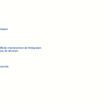
ysiques
fficile cheminement de l'intégration
rise de décision
Beauvais