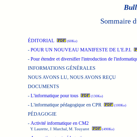
Bull
Sommaire du
ÉDITORIAL
(60Ko)
-
POUR UN NOUVEAU MANIFESTE DE L'E.P.I.
-
Pour étendre et diversifier l'introduction de l'informati
INFORMATIONS GÉNÉRALES
NOUS AVONS LU, NOUS AVONS REÇU
DOCUMENTS
-
L'informatique pour tous
(130Ko)
-
L'informatique pédagogique en CPR
(100Ko)
PÉDAGOGIE
-
Activité informatique en CM2
Y. Laurette, J. Marchal, M. Touyarot
(490Ko)