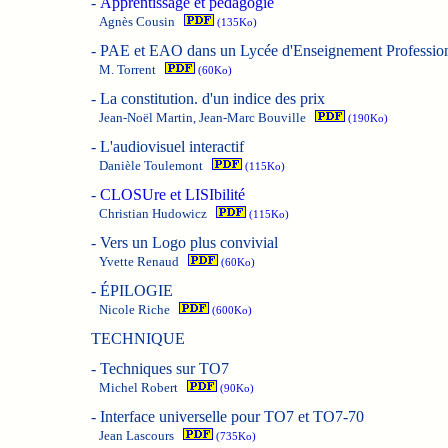
-
Apprentissage et pédagogie
Agnès Cousin
(135Ko)
-
PAE et EAO dans un Lycée d'Enseignement Professio
M. Torrent
(60Ko)
-
La constitution. d'un indice des prix
Jean-Noël Martin, Jean-Marc Bouville
(190Ko)
-
L'audiovisuel interactif
Danièle Toulemont
(115Ko)
-
CLOSUre et LISIbilité
Christian Hudowicz
(115Ko)
-
Vers un Logo plus convivial
Yvette Renaud
(60Ko)
-
ÉPILOGIE
Nicole Riche
(600Ko)
TECHNIQUE
-
Techniques sur TO7
Michel Robert
(90Ko)
-
Interface universelle pour TO7 et TO7-70
Jean Lascours
(735Ko)