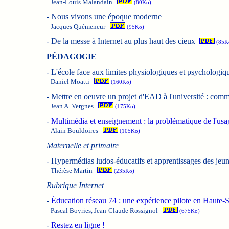
Jean-Louis Malandain
(80Ko)
-
Nous vivons une époque moderne
Jacques Quémeneur
(95Ko)
-
De la messe à Internet au plus haut des cieux
(85K
PÉDAGOGIE
-
L'école face aux limites physiologiques et psychologiq
Daniel Moatti
(160Ko)
-
Mettre en oeuvre un projet d'EAD à l'université : comm
Jean A. Vergnes
(175Ko)
-
Multimédia et enseignement : la problématique de l'usa
Alain Bouldoires
(105Ko)
Maternelle et primaire
-
Hypermédias ludos-éducatifs et apprentissages des jeune
Thérèse Martin
(235Ko)
Rubrique Internet
-
Éducation réseau 74 : une expérience pilote en Haute-
Pascal Boyries, Jean-Claude Rossignol
(675Ko)
-
Restez en ligne !