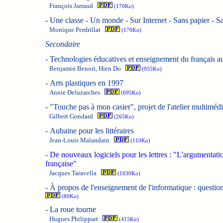
François Jarraud
(170Ko)
-
Une classe - Un monde - Sur Internet - Sans papier - S
Monique Perdrillat
(170Ko)
Secondaire
-
Technologies éducatives et enseignement du français 
Benjamin Benoit, Hien Do
(955Ko)
-
Arts plastiques en 1997
Annie Deluzarches
(695Ko)
-
"Touche pas à mon casier", projet de l'atelier multiméd
Gilbert Gondard
(265Ko)
-
Aubaine pour les littéraires
Jean-Louis Malandain
(110Ko)
-
De nouveaux logiciels pour les lettres : "L'argumentatio
française"
Jacques Taravella
(1030Ko)
-
À propos de l'enseignement de l'informatique : questi
(80Ko)
-
La roue tourne
Hugues Philippart
(415Ko)