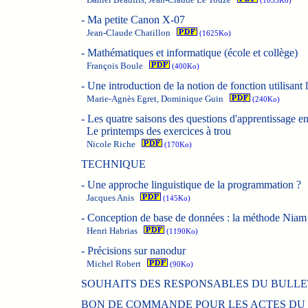
(1035Ko)
-
Ma petite Canon X-07
Jean-Claude Chatillon
(1625Ko)
-
Mathématiques et informatique (école et collège)
François Boule
(400Ko)
-
Une introduction de la notion de fonction utilisant
Marie-Agnès Egret, Dominique Guin
(240Ko)
-
Les quatre saisons des questions d'apprentissage 
Le printemps des exercices à trou
Nicole Riche
(170Ko)
TECHNIQUE
-
Une approche linguistique de la programmation ?
Jacques Anis
(145Ko)
-
Conception de base de données : la méthode Niam
Henri Habrias
(1190Ko)
-
Précisions sur nanodur
Michel Robert
(90Ko)
SOUHAITS DES RESPONSABLES DU BULLET
BON DE COMMANDE POUR LES ACTES DU 