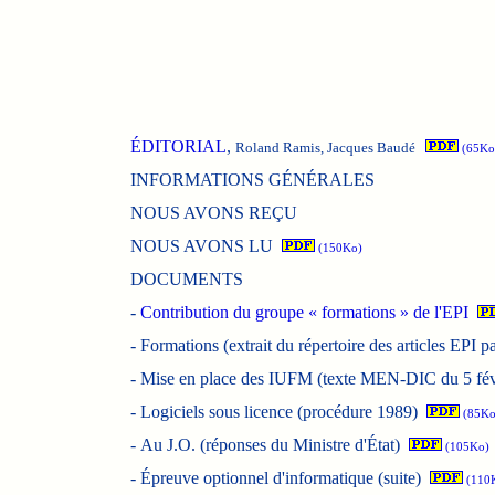
ÉDITORIAL
,
Roland Ramis, Jacques Baudé
(65Ko
INFORMATIONS GÉNÉRALES
NOUS AVONS REÇU
NOUS AVONS LU
(150Ko)
DOCUMENTS
-
Contribution du groupe « formations » de l'EPI
-
Formations (extrait du répertoire des articles EPI 
-
Mise en place des IUFM (texte MEN-DIC du 5 fév
-
Logiciels sous licence (procédure 1989)
(85Ko
-
Au J.O. (réponses du Ministre d'État)
(105Ko)
-
Épreuve optionnel d'informatique (suite)
(110