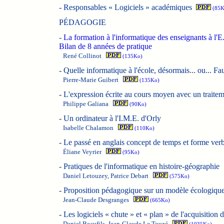
-
Responsables « Logiciels » académiques
(85K
PÉDAGOGIE
-
La formation à l'informatique des enseignants à l
Bilan de 8 années de pratique
René Collinot
(135Ko)
-
Quelle informatique à l'école, désormais... ou... Fau
Pierre-Marie Guibert
(135Ko)
-
L'expression écrite au cours moyen avec un traitem
Philippe Galiana
(90Ko)
-
Un ordinateur à l'I.M.E. d'Orly
Isabelle Chalamon
(110Ko)
-
Le passé en anglais concept de temps et forme verbal
Éliane Veyrier
(95Ko)
-
Pratiques de l'informatique en histoire-géographie
Daniel Letouzey, Patrice Debart
(575Ko)
-
Proposition pédagogique sur un modèle écologique 
Jean-Claude Desgranges
(665Ko)
-
Les logiciels « chute » et « plan » de l'acquisitio
Daniel Beaufils, Jean-Claude Le Touzé