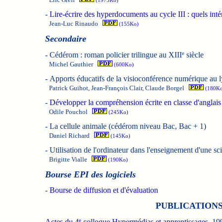
(1975Ko)
-
Lire-écrire des hyperdocuments au cycle III : quels intér
Jean-Luc Rinaudo
(155Ko)
Secondaire
e
-
Cédérom : roman policier trilingue au XIII
siècle
Michel Gauthier
(600Ko)
-
Apports éducatifs de la visioconférence numérique au ly
Patrick Guihot, Jean-François Clair, Claude Borgel
(180Ko
-
Développer la compréhension écrite en classe d'anglais 
Odile Pouchol
(245Ko)
-
La cellule animale (cédérom niveau Bac, Bac + 1)
Daniel Richard
(145Ko)
-
Utilisation de l'ordinateur dans l'enseignement d'une s
Brigitte Vialle
(190Ko)
Bourse EPI des logiciels
-
Bourse de diffusion et d'évaluation
PUBLICATIONS
e
Actes du 4
colloque Hypermédias et apprentissages
, 1