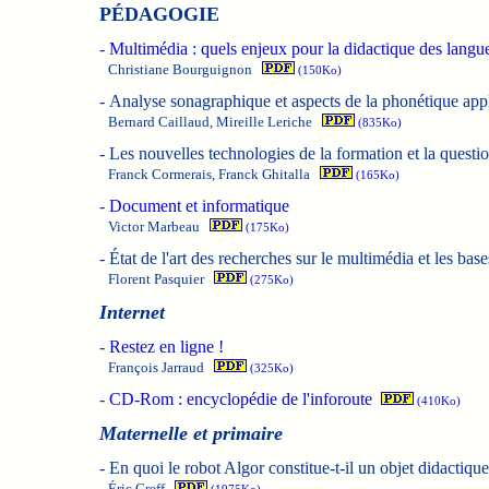
PÉDAGOGIE
-
Multimédia : quels enjeux pour la didactique des langu
Christiane Bourguignon
(150Ko)
-
Analyse sonagraphique et aspects de la phonétique app
Bernard Caillaud, Mireille Leriche
(835Ko)
-
Les nouvelles technologies de la formation et la questi
Franck Cormerais, Franck Ghitalla
(165Ko)
-
Document et informatique
Victor Marbeau
(175Ko)
-
État de l'art des recherches sur le multimédia et les ba
Florent Pasquier
(275Ko)
Internet
-
Restez en ligne !
François Jarraud
(325Ko)
-
CD-Rom : encyclopédie de l'inforoute
(410Ko)
Maternelle et primaire
-
En quoi le robot Algor constitue-t-il un objet didactique
Éric Greff