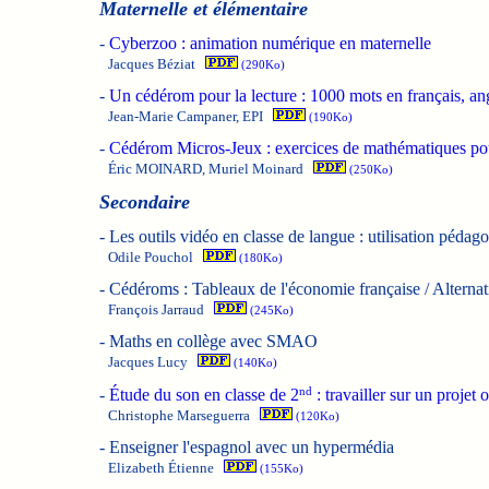
Maternelle et élémentaire
-
Cyberzoo : animation numérique en maternelle
Jacques Béziat
(290Ko)
-
Un cédérom pour la lecture : 1000 mots en français, an
Jean-Marie Campaner, EPI
(190Ko)
-
Cédérom Micros-Jeux : exercices de mathématiques pou
Éric MOINARD, Muriel Moinard
(250Ko)
Secondaire
-
Les outils vidéo en classe de langue : utilisation péd
Odile Pouchol
(180Ko)
-
Cédéroms : Tableaux de l'économie française / Alterna
François Jarraud
(245Ko)
-
Maths en collège avec SMAO
Jacques Lucy
(140Ko)
nd
-
Étude du son en classe de 2
: travailler sur un projet o
Christophe Marseguerra
(120Ko)
-
Enseigner l'espagnol avec un hypermédia
Elizabeth Étienne
(155Ko)