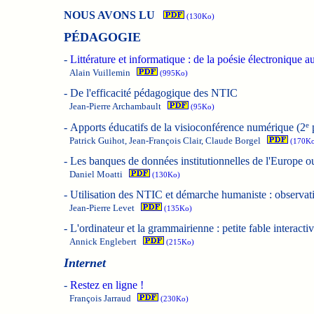
NOUS AVONS LU
(130Ko)
PÉDAGOGIE
-
Littérature et informatique : de la poésie électronique a
Alain Vuillemin
(995Ko)
-
De l'efficacité pédagogique des NTIC
Jean-Pierre Archambault
(95Ko)
e
-
Apports éducatifs de la visioconférence numérique (2
p
Patrick Guihot, Jean-François Clair, Claude Borgel
(170Ko
-
Les banques de données institutionnelles de l'Europe ou
Daniel Moatti
(130Ko)
-
Utilisation des NTIC et démarche humaniste : observati
Jean-Pierre Levet
(135Ko)
-
L'ordinateur et la grammairienne : petite fable interacti
Annick Englebert
(215Ko)
Internet
-
Restez en ligne !
François Jarraud
(230Ko)