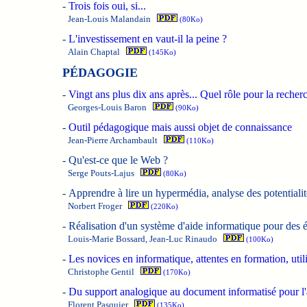
-
Trois fois oui, si...
Jean-Louis Malandain
(80Ko)
-
L'investissement en vaut-il la peine ?
Alain Chaptal
(145Ko)
PÉDAGOGIE
-
Vingt ans plus dix ans après... Quel rôle pour la recher
Georges-Louis Baron
(90Ko)
-
Outil pédagogique mais aussi objet de connaissance
Jean-Pierre Archambault
(110Ko)
-
Qu'est-ce que le Web ?
Serge Pouts-Lajus
(80Ko)
-
Apprendre à lire un hypermédia, analyse des potentiali
Norbert Froger
(220Ko)
-
Réalisation d'un système d'aide informatique pour des é
Louis-Marie Bossard, Jean-Luc Rinaudo
(100Ko)
-
Les novices en informatique, attentes en formation, uti
Christophe Gentil
(170Ko)
-
Du support analogique au document informatisé pour l'a
Florent Pasquier
(135Ko)