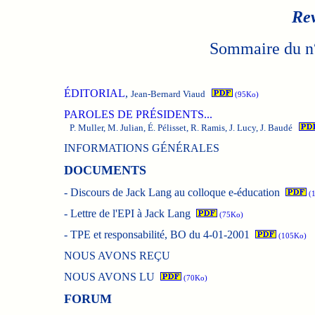
Rev
Sommaire du n
ÉDITORIAL
,
Jean-Bernard Viaud
(95Ko)
PAROLES DE PRÉSIDENTS...
P. Muller, M. Julian, É. Pélisset, R. Ramis, J. Lucy, J. Baudé
INFORMATIONS GÉNÉRALES
DOCUMENTS
-
Discours de Jack Lang au colloque e-éducation
(1
-
Lettre de l'EPI à Jack Lang
(75Ko)
-
TPE et responsabilité, BO du 4-01-2001
(105Ko)
NOUS AVONS REÇU
NOUS AVONS LU
(70Ko)
FORUM