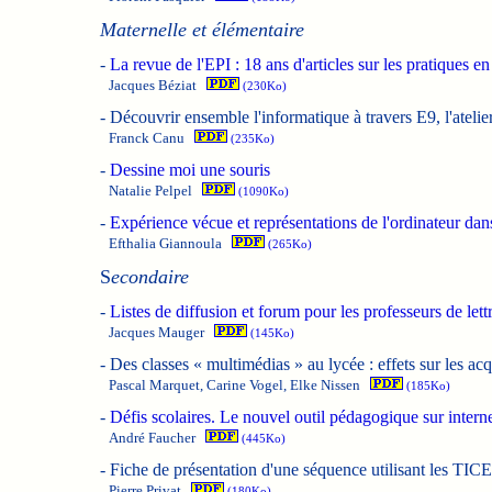
Maternelle et élémentaire
-
La revue de l'EPI : 18 ans d'articles sur les pratiques e
Jacques Béziat
(230Ko)
-
Découvrir ensemble l'informatique à travers E9, l'ateli
Franck Canu
(235Ko)
-
Dessine moi une souris
Natalie Pelpel
(1090Ko)
-
Expérience vécue et représentations de l'ordinateur da
Efthalia Giannoula
(265Ko)
S
econdaire
-
Listes de diffusion et forum pour les professeurs de lett
Jacques Mauger
(145Ko)
-
Des classes « multimédias » au lycée : effets sur les acqu
Pascal Marquet, Carine Vogel, Elke Nissen
(185Ko)
-
Défis scolaires. Le nouvel outil pédagogique sur intern
André Faucher
(445Ko)
-
Fiche de présentation d'une séquence utilisant les TIC
Pierre Privat
(180Ko)