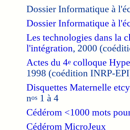
Dossier Informatique à l'é
Dossier Informatique à l'é
Les technologies dans la cl
l'intégration
, 2000
(coédit
Actes du 4
colloque Hyper
e
1998
(coédition INRP-EPI
Disquettes Maternelle etcy
n
1 à 4
os
Cédérom <1000 mots pour 
Cédérom MicroJeux