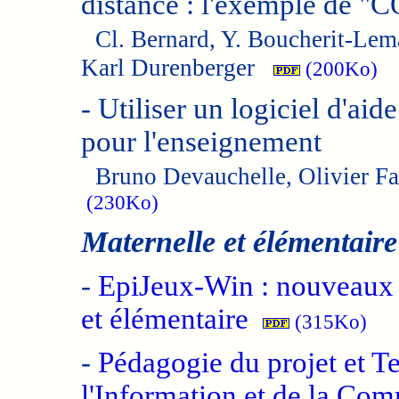
distance : l'exemple d
Cl. Bernard, Y. Boucherit-Lema
Karl Durenberger
(200Ko)
-
Utiliser un logiciel d'aide
pour l'enseignement
Bruno Devauchelle, Olivier F
(230Ko)
Maternelle et élémentaire
-
EpiJeux-Win : nouveaux 
et élémentaire
(315Ko)
-
Pédagogie du projet et T
l'Information et de la Co