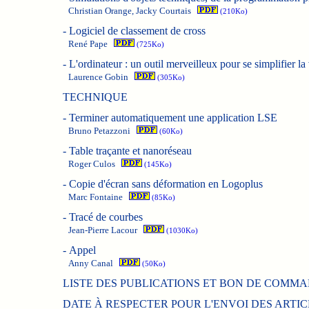
Christian Orange, Jacky Courtais
(210Ko)
-
Logiciel de classement de cross
René Pape
(725Ko)
-
L'ordinateur : un outil merveilleux pour se simplifier la 
Laurence Gobin
(305Ko)
TECHNIQUE
-
Terminer automatiquement une application LSE
Bruno Petazzoni
(60Ko)
-
Table traçante et nanoréseau
Roger Culos
(145Ko)
-
Copie d'écran sans déformation en Logoplus
Marc Fontaine
(85Ko)
-
Tracé de courbes
Jean-Pierre Lacour
(1030Ko)
-
Appel
Anny Canal
(50Ko)
LISTE DES PUBLICATIONS ET BON DE COMM
DATE À RESPECTER POUR L'ENVOI DES ARTIC