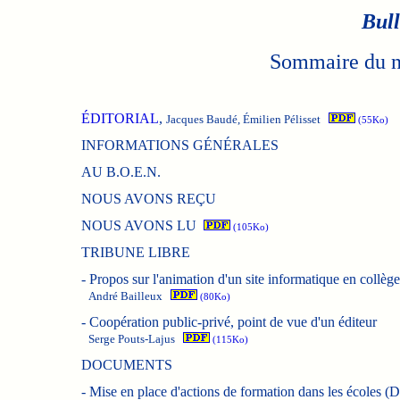
Bull
Sommaire du n
ÉDITORIAL
,
Jacques Baudé, Émilien Pélisset
(55Ko)
INFORMATIONS GÉNÉRALES
AU B.O.E.N.
NOUS AVONS REÇU
NOUS AVONS LU
(105Ko)
TRIBUNE LIBRE
-
Propos sur l'animation d'un site informatique en collège
André Bailleux
(80Ko)
-
Coopération public-privé, point de vue d'un éditeur
Serge Pouts-Lajus
(115Ko)
DOCUMENTS
-
Mise en place d'actions de formation dans les écoles 