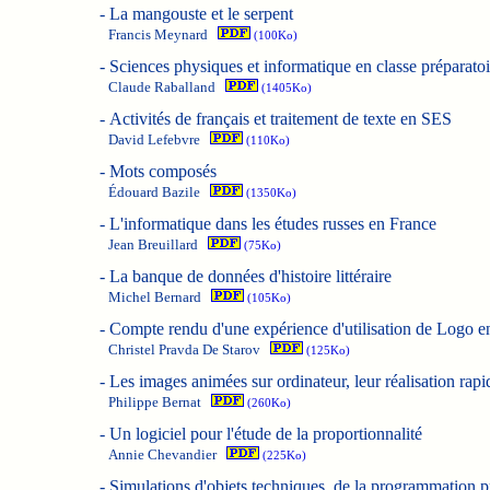
-
La mangouste et le serpent
Francis Meynard
(100Ko)
-
Sciences physiques et informatique en classe préparatoi
Claude Raballand
(1405Ko)
-
Activités de français et traitement de texte en SES
David Lefebvre
(110Ko)
-
Mots composés
Édouard Bazile
(1350Ko)
-
L'informatique dans les études russes en France
Jean Breuillard
(75Ko)
-
La banque de données d'histoire littéraire
Michel Bernard
(105Ko)
-
Compte rendu d'une expérience d'utilisation de Logo 
Christel Pravda De Starov
(125Ko)
-
Les images animées sur ordinateur, leur réalisation rapide
Philippe Bernat
(260Ko)
-
Un logiciel pour l'étude de la proportionnalité
Annie Chevandier
(225Ko)
-
Simulations d'objets techniques, de la programmation p