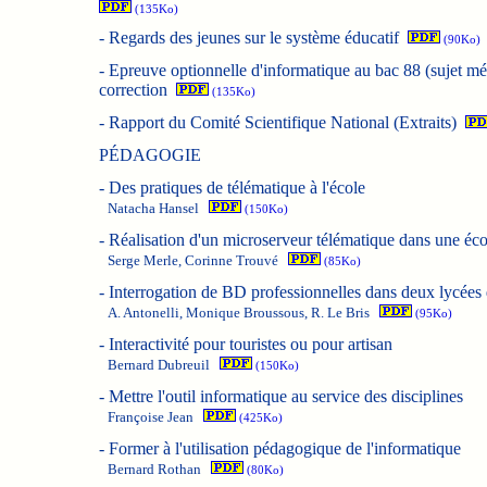
(135Ko)
-
Regards des jeunes sur le système éducatif
(90Ko)
-
Epreuve optionnelle d'informatique au bac 88 (sujet mé
correction
(135Ko)
-
Rapport du Comité Scientifique National (Extraits)
PÉDAGOGIE
-
Des pratiques de télématique à l'école
Natacha Hansel
(150Ko)
-
Réalisation d'un microserveur télématique dans une éco
Serge Merle, Corinne Trouvé
(85Ko)
-
Interrogation de BD professionnelles dans deux lycées
A. Antonelli, Monique Broussous, R. Le Bris
(95Ko)
-
Interactivité pour touristes ou pour artisan
Bernard Dubreuil
(150Ko)
-
Mettre l'outil informatique au service des disciplines
Françoise Jean
(425Ko)
-
Former à l'utilisation pédagogique de l'informatique
Bernard Rothan
(80Ko)