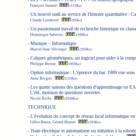
François Jarraud
(115Ko)
-
Un nouvel outil au service de l'histoire quantitative : 
Claude Loudenot
(95Ko)
-
Un passionnant travail de recherche historique en cl
Dominique Sabroux
(340Ko)
-
Musique – Informatique
Marcel-Jean Vilcosqui
(105Ko)
-
Calques géométriques, un logiciel pour aider à la comp
Philippe Bernat
(405Ko)
-
Option informatique : L'épreuve du bac 1989 vue sous l'
Anne Brygoo
(125Ko)
-
Les quatre saisons des questions d'apprentissage en E
L'été, moisson de questions ouvertes
Nicole Riche
(2030Ko)
TECHNIQUE
-
L'évolution du concept de réseau local informatique e
Gilles Braun, Gérard Brunet
(105Ko)
-
Train électrique et automatisme ou initiation à la roboti