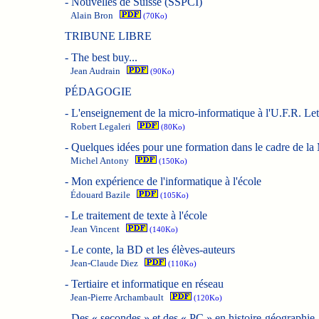
-
Nouvelles de Suisse (SSPCI)
Alain Bron
(70Ko)
TRIBUNE LIBRE
-
The best buy...
Jean Audrain
(90Ko)
PÉDAGOGIE
-
L'enseignement de la micro-informatique à l'U.F.R. Le
Robert Legaleri
(80Ko)
-
Quelques idées pour une formation dans le cadre de l
Michel Antony
(150Ko)
-
Mon expérience de l'informatique à l'école
Édouard Bazile
(105Ko)
-
Le traitement de texte à l'école
Jean Vincent
(140Ko)
-
Le conte, la BD et les élèves-auteurs
Jean-Claude Diez
(110Ko)
-
Tertiaire et informatique en réseau
Jean-Pierre Archambault
(120Ko)
-
Des « secondes » et des « PC » en histoire-géographie