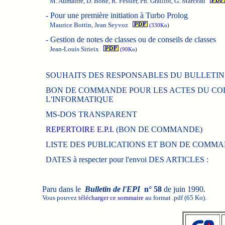
M. Aumaître, D. Bône, R. Fessler, Ph. Graillot, G. Marceau
-
Pour une première initiation à Turbo Prolog
Maurice Bottin, Jean Seyvoz
(330Ko)
-
Gestion de notes de classes ou de conseils de classes
Jean-Louis Sirieix
(90Ko)
SOUHAITS DES RESPONSABLES DU BULLETIN 
BON DE COMMANDE POUR LES ACTES DU CO
L'INFORMATIQUE
MS-DOS TRANSPARENT
REPERTOIRE E.P.I.
(BON DE COMMANDE)
LISTE DES PUBLICATIONS ET BON DE COMM
DATES à respecter pour l'envoi DES ARTICLES :
Paru dans le
Bulletin de l'EPI
n° 58
de juin 1990.
Vous pouvez
télécharger ce sommaire
au format .pdf (65 Ko).