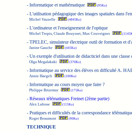
-
Informatique et mathématique
(95Ko)
-
L'utilisation pédagogique des images spatiales dans l'
Michel Vauzelle
(4845Ko)
-
L'ordinateur et l'enseignement de l'optique
Michel Tropis, Claude Bouysset, Max Couveignes
(1145
-
TPELEC, simulateur électrique outil de formation et d'
Janine Gauche
(445Ko)
-
Un exemple d'utilisation de didacticiel dans une classe
Olga Megalakaki
(370Ko)
-
Informatique au service des élèves en difficulté A. 
Annie Haegeli
(100Ko)
-
Informatique au cours moyen que faire ?
Philippe Brizemur
(175Ko)
-
Réseaux télématiques Freinet (2ème partie)
Alex Lafosse
(115Ko)
-
Pratiques et difficultés de la correspondance télématique
Roger Beaumont
(90Ko)
TECHNIQUE