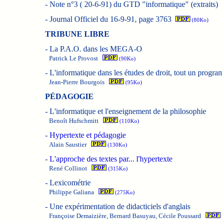
-
Note n°3 ( 20-6-91) du GTD "informatique" (extraits)
-
Journal Officiel du 16-9-91, page 3763
(80Ko)
TRIBUNE LIBRE
-
La P.A.O. dans les MEGA-O
Patrick Le Provost
(90Ko)
-
L'informatique dans les études de droit, tout un progra
Jean-Pierre Bourgois
(95Ko)
PÉDAGOGIE
-
L'informatique et l'enseignement de la philosophie
Benoît Hufschmitt
(110Ko)
-
Hypertexte et pédagogie
Alain Saustier
(130Ko)
-
L'approche des textes par... l'hypertexte
René Collinot
(315Ko)
-
Lexicométrie
Philippe Galiana
(275Ko)
-
Une expérimentation de didacticiels d'anglais
Françoise Demaizière, Bernard Basuyau, Cécile Poussard