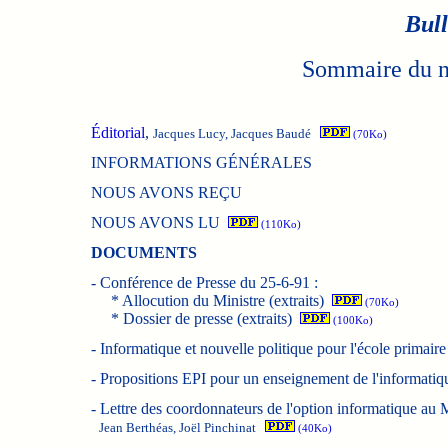
Bull
Sommaire du n
Éditorial
,
Jacques Lucy, Jacques Baudé
(70Ko)
INFORMATIONS GÉNÉRALES
NOUS AVONS REÇU
NOUS AVONS LU
(110Ko)
DOCUMENTS
-
Conférence de Presse du 25-6-91 :
* Allocution du Ministre (extraits)
(70Ko)
* Dossier de presse (extraits)
(100Ko)
-
Informatique et nouvelle politique pour l'école primair
-
Propositions EPI pour un enseignement de l'informatiqu
-
Lettre des coordonnateurs de l'option informatique au M
Jean Berthéas, Joël Pinchinat
(40Ko)