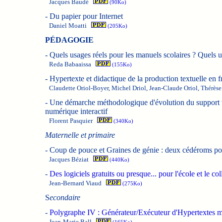
Jacques Baudé
(90Ko)
-
Du papier pour Internet
Daniel Moatti
(205Ko)
PÉDAGOGIE
-
Quels usages réels pour les manuels scolaires ? Quels u
Reda Babaaissa
(155Ko)
-
Hypertexte et didactique de la production textuelle en f
Claudette Oriol-Boyer, Michel Driol, Jean-Claude Oriol, Thér
-
Une démarche méthodologique d'évolution du support vi
numérique interactif
Florent Pasquier
(340Ko)
Maternelle et primaire
-
Coup de pouce et Graines de génie : deux cédéroms pou
Jacques Béziat
(440Ko)
-
Des logiciels gratuits ou presque... pour l'école et le col
Jean-Bernard Viaud
(275Ko)
S
econdaire
-
Polygraphe IV : Générateur/Exécuteur d'Hypertextes m
Jean-Marie Ball