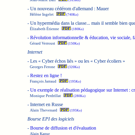
(165Ko)
-
Un nouveau cédérom d'allemand : Mauer
Hélène Ingelet
(740Ko)
-
Un hypermédia dans la classe... mais il semble bien que
Élizabeth Étienne
(180Ko)
-
Révolution informationnelle & éducation, vie sociale, fa
Gérard Verroust
(150Ko)
Internet
-
Les « Cyber échos liés » ou les « Cyber écoliers »
Georges Ferone
(320Ko)
-
Restez en ligne !
François Jarraud
(195Ko)
-
Un exemple de réalisation pédagogique sur Internet : cré
Monique Perdrillat
(280Ko)
-
Internet en Russe
Alain Thevenard
(195Ko)
Bourse EPI des logiciels
-
Bourse de diffusion et d'évaluation
Alain Kapur