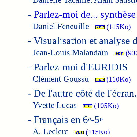
Danielle Tacaille, Alain Saus
-
Parlez-moi de... synthèse
Daniel Feneuille
(115Ko)
-
Visualisation et analyse 
Jean-Louis Malandain
(93
-
Parlez-moi d'EURIDIS
Clément Goussu
(110Ko)
-
De l'autre côté de l'écran
Yvette Lucas
(105Ko)
-
Français en 6
-5
e
e
A. Leclerc
(115Ko)