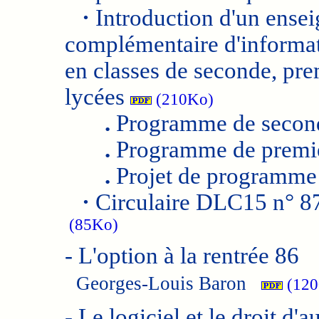
·
Introduction d'un ense
complémentaire d'informa
en classes de seconde, pre
lycées
(210Ko)
.
Programme de secon
.
Programme de premi
.
Projet de programme 
·
Circulaire DLC15 n° 87
(85Ko)
-
L'option à la rentrée 86
Georges-Louis Baron
(120
-
Le logiciel et le droit d'a