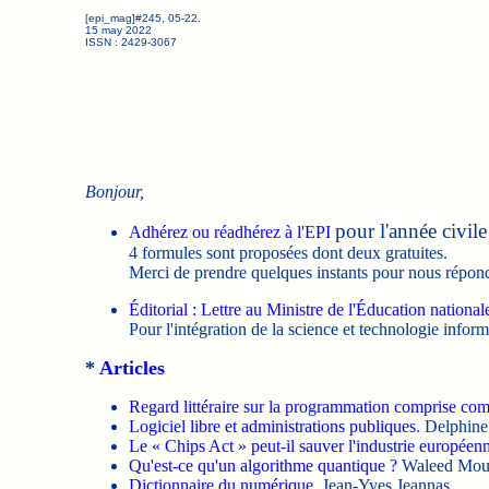
[epi_mag]#245, 05-22.
15 may 2022
ISSN : 2429-3067
Bonjour,
pour l'année civil
Adhérez ou réadhérez à l'EPI
4 formules sont proposées dont deux gratuites.
Merci de prendre quelques instants pour nous répon
Éditorial : Lettre au Ministre de l'Éducation national
Pour l'intégration de la science et technologie inform
*
Articles
Regard littéraire sur la programmation comprise co
Logiciel libre et administrations publiques
. Delphine
Le « Chips Act » peut-il sauver l'industrie européen
Qu'est-ce qu'un algorithme quantique ?
Waleed Mouh
Dictionnaire du numérique
. Jean-Yves Jeannas.