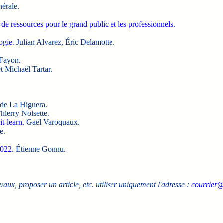
nérale.
 de ressources pour le grand public et les professionnels
.
ogie
. Julian Alvarez, Éric Delamotte.
 Fayon.
 Michaël Tartar.
 de La Higuera.
Thierry Noisette.
it-learn
. Gaël Varoquaux.
e.
2022
. Étienne Gonnu.
avaux, proposer un article, etc. utiliser uniquement l'adresse :
courrier@