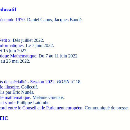
éducatif
 décennie 1970
. Daniel Caous, Jacques Baudé.
etit x
. Dès juilllet 2022.
informatiques
. Le 7 juin 2022.
et 15 juin 2022.
atique Mathématique
. Du 7 au 11 juin 2022.
 au 25 mai 2022.
s de spécialité - Session 2022
.
BOEN
n° 18.
 illusoire
. Collectif.
lis par Éric Nunès.
uté mathématique
. Mélanie Guenais.
t s'unir
. Philippe Latombe.
rd entre le Conseil et le Parlement européen
. Communiqué de presse.
 TIC