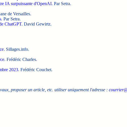
tre IA surpuissante d'OpenAI
. Par Setra.
.
ane de Versailles.
s
. Par Setra.
ns de ChatGPT
. David Gewirtz.
ce
. Sillages.info.
rce
. Frédéric Charles.
embre 2023
. Frédéric Couchet.
avaux, proposer un article, etc. utiliser uniquement l'adresse :
courrier@
.