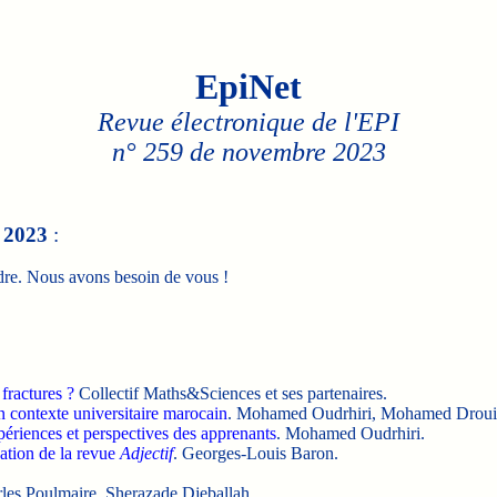
EpiNet
Revue électronique de l'EPI
n° 259 de novembre 2023
e
2023
:
dre. Nous avons besoin de vous !
fractures ?
Collectif Maths&Sciences et ses partenaires.
 contexte universitaire marocain
. Mohamed Oudrhiri, Mohamed Droui
périences et perspectives des apprenants
. Mohamed Oudrhiri.
ation de la revue
Adjectif
. Georges-Louis Baron.
rles Poulmaire, Sherazade Djeballah.