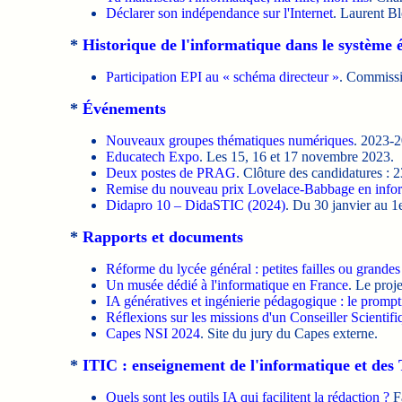
Déclarer son indépendance sur l'Internet
. Laurent Bl
*
Historique de l'informatique dans le système 
Participation EPI au « schéma directeur »
. Commissi
*
Événements
Nouveaux groupes thématiques numériques
. 2023-2
Educatech Expo
. Les 15, 16 et 17 novembre 2023.
Deux postes de PRAG
. Clôture des candidatures :
Remise du nouveau prix Lovelace-Babbage en info
Didapro 10 – DidaSTIC (2024)
. Du 30 janvier au 1e
*
Rapports et documents
Réforme du lycée général : petites failles ou grandes 
Un musée dédié à l'informatique en France
. Le proj
IA génératives et ingénierie pédagogique : le promptin
Réflexions sur les missions d'un Conseiller Scienti
Capes NSI 2024
. Site du jury du Capes externe.
*
ITIC : enseignement de l'informatique et des
Quels sont les outils IA qui facilitent la rédaction ?
Fa