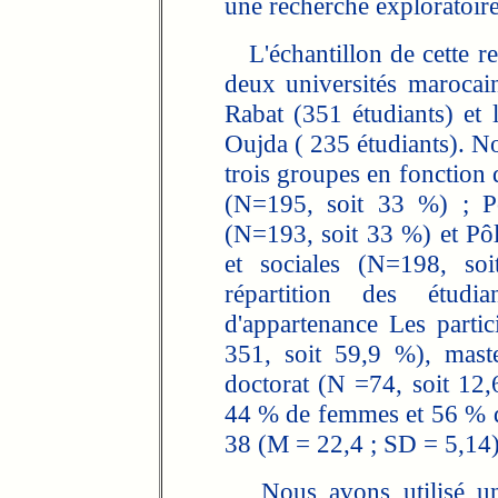
une recherche exploratoire
L'échantillon de cette r
deux universités maroca
Rabat (351 étudiants) et
Oujda ( 235 étudiants). N
trois groupes en fonction 
(N=195, soit 33 %) ; Pô
(N=193, soit 33 %) et Pô
et sociales (N=198, so
répartition des étudia
d'appartenance Les parti
351, soit 59,9 %), mast
doctorat (N =74, soit 12,6
44 % de femmes et 56 % d
38 (M = 22,4 ; SD = 5,14)
Nous avons utilisé un 