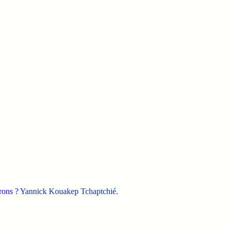
rons ?
Yannick Kouakep Tchaptchié.