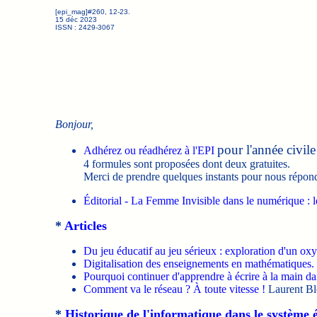
[epi_mag]#260, 12-23.
15 déc 2023
ISSN : 2429-3067
Bonjour,
pour l'année civil
Adhérez ou réadhérez à l'EPI
4 formules sont proposées dont deux gratuites.
Merci de prendre quelques instants pour nous répon
Éditorial - La Femme Invisible dans le numérique : l
*
Articles
Du jeu éducatif au jeu sérieux : exploration d'un ox
Digitalisation des enseignements en mathématiques. 
Pourquoi continuer d'apprendre à écrire à la main 
Comment va le réseau ? À toute vitesse !
Laurent Bl
*
Historique de l'informatique dans le système 