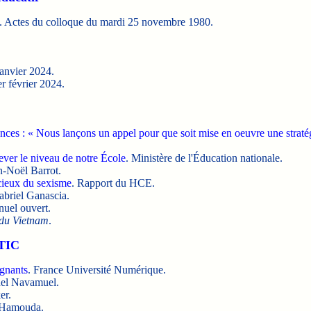
. Actes du colloque du mardi 25 novembre 1980.
janvier 2024.
r février 2024.
ces : « Nous lançons un appel pour que soit mise en oeuvre une stratég
ever le niveau de notre École
. Ministère de l'Éducation nationale.
n-Noël Barrot.
cieux du sexisme
. Rapport du HCE.
abriel Ganascia.
uel ouvert.
 du Vietnam
.
 TIC
ignants
. France Université Numérique.
del Navamuel.
er.
n Hamouda.