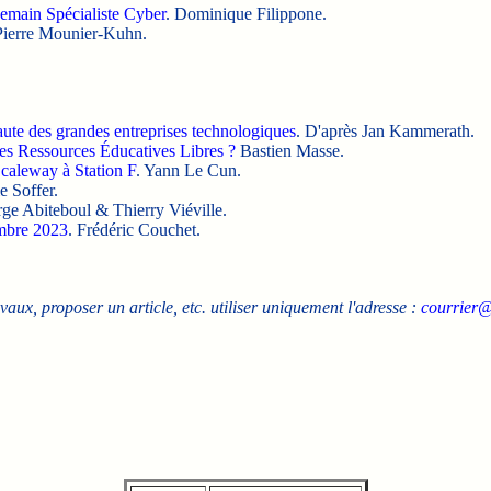
 Demain Spécialiste Cyber
. Dominique Filippone.
Pierre Mounier-Kuhn.
 faute des grandes entreprises technologiques
. D'après Jan Kammerath.
es Ressources Éducatives Libres ?
Bastien Masse.
Scaleway à Station F
. Yann Le Cun.
e Soffer.
rge Abiteboul & Thierry Viéville.
embre 2023
. Frédéric Couchet.
avaux, proposer un article, etc. utiliser uniquement l'adresse :
courrier@
.