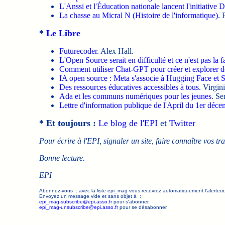
L'Anssi et l'Éducation nationale lancent l'initiative
La chasse au Micral N (Histoire de l'informatique)
. 
*
Le Libre
Futurecoder
. Alex Hall.
L'Open Source serait en difficulté et ce n'est pas la
Comment utiliser Chat-GPT pour créer et explorer d
IA open source : Meta s'associe à Hugging Face et 
Des ressources éducatives accessibles à tous
. Virgini
Ada et les communs numériques pour les jeunes
. Se
Lettre d'information publique de l'April du 1er déc
* Et toujours :
Le blog de l'EPI
et
Twitter
Pour écrire à l'EPI, signaler un site, faire connaître vos tr
Bonne lecture.
EPI
Abonnez-vous : avec la liste epi_mag vous recevrez automatiquement l'alerteur
Envoyez un message vide et sans objet à :
epi_mag-subscribe@epi.asso.fr
pour s'abonner,
epi_mag-unsubscribe@epi.asso.fr
pour se désabonner.