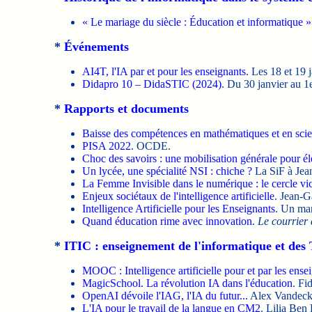
« Le mariage du siècle : Éducation et informatique »
*
Événements
AI4T, l'IA par et pour les enseignants
. Les 18 et 19 
Didapro 10 – DidaSTIC (2024)
. Du 30 janvier au 1e
*
Rapports et documents
Baisse des compétences en mathématiques et en scien
PISA 2022
. OCDE.
Choc des savoirs : une mobilisation générale pour él
Un lycée, une spécialité NSI : chiche ?
La SiF à Jea
La Femme Invisible dans le numérique : le cercle vi
Enjeux sociétaux de l'intelligence artificielle
. Jean-G
Intelligence Artificielle pour les Enseignants
. Un man
Quand éducation rime avec innovation
.
Le courrier
*
ITIC : enseignement de l'informatique et des
MOOC : Intelligence artificielle pour et par les ense
MagicSchool. La révolution IA dans l'éducation
. Fi
OpenAI dévoile l'IAG, l'IA du futur...
Alex Vandeck
L'IA pour le travail de la langue en CM2
. Lilia Be