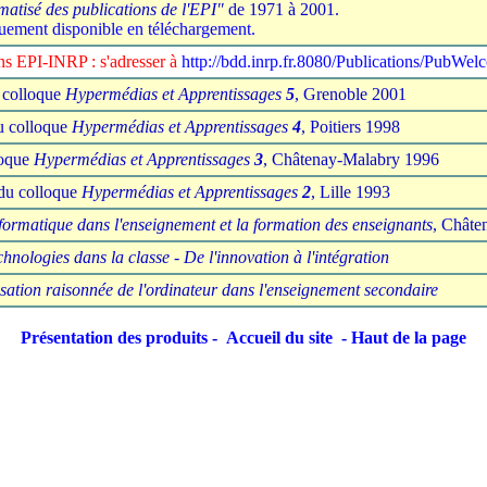
matisé des publications de l'EPI"
de 1971 à 2001.
ement disponible en téléchargement.
ns EPI-INRP : s'adresser à
http://bdd.inrp.fr.8080/Publications/PubWel
 colloque
Hypermédias et Apprentissages
5
, Grenoble 2001
u colloque
Hypermédias et Apprentissages
4
, Poitiers 1998
loque
Hypermédias et Apprentissages
3
, Châtenay-Malabry 1996
du colloque
Hypermédias et Apprentissages
2
, Lille 1993
informatique dans l'enseignement et la formation des enseignants
, Châte
chnologies dans la classe - De l'innovation à l'intégration
isation raisonnée de l'ordinateur dans l'enseignement secondaire
Présentation des produits
-
Accueil du site
-
Haut de la page