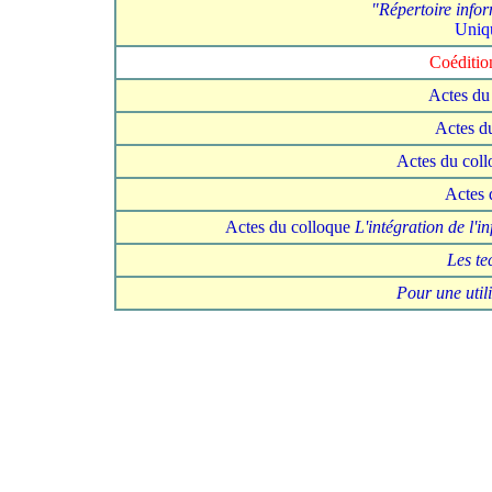
"Répertoire infor
Uniqu
Coéditio
Actes du
Actes d
Actes du col
Actes 
Actes du colloque
L'intégration de l'
Les te
Pour une util