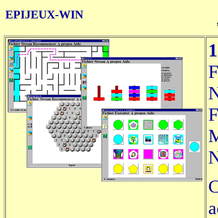
EPIJEUX-WIN
1
F
N
F
M
N
C
a