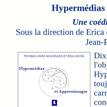
Hypermédias e
Une coéd
Sous la direction de Erica 
Jean-P
Dix
l'o
Hyp
tou
car
con