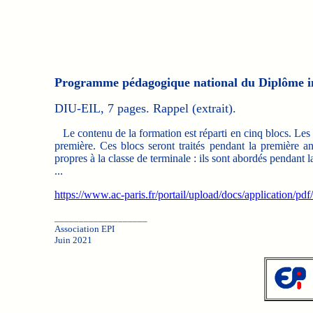
Programme pédagogique national du Diplôme inte
DIU-EIL, 7 pages. Rappel (extrait).
Le contenu de la formation est réparti en cinq blocs. Les 
première. Ces blocs seront traités pendant la première a
propres à la classe de terminale : ils sont abordés pendant
...
https://www.ac-paris.fr/portail/upload/docs/application/p
___________________
Association EPI
Juin 2021