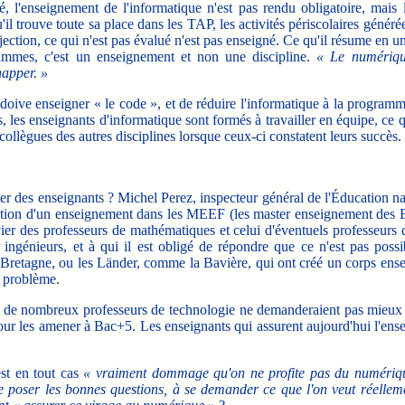
, l'enseignement de l'informatique n'est pas rendu obligatoire, mais 
'il trouve toute sa place dans les TAP, les activités périscolaires généré
bjection, ce qui n'est pas évalué n'est pas enseigné. Ce qu'il résume en u
rammes, c'est un enseignement et non une discipline.
« Le numériq
happer. »
ive enseigner « le code », et de réduire l'informatique à la programmat
, les enseignants d'informatique sont formés à travailler en équipe, ce q
s collègues des autres disciplines lorsque ceux-ci constatent leurs succès.
des enseignants ? Michel Perez, inspecteur général de l'Éducation nation
uction d'un enseignement dans les MEEF (les master enseignement des 
vier des professeurs de mathématiques et celui d'éventuels professeurs 
ingénieurs, et à qui il est obligé de répondre que ce n'est pas possi
e-Bretagne, ou les Länder, comme la Bavière, qui ont créé un corps ens
ns problème.
e nombreux professeurs de technologie ne demanderaient pas mieux que 
our les amener à Bac+5. Les enseignants qui assurent aujourd'hui l'en
st en tout cas
« vraiment dommage qu'on ne profite pas du numériqu
 poser les bonnes questions, à se demander ce que l'on veut réellemen