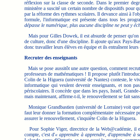
réflexion sur la classe de seconde. Dans le premier degré
ministère a suscité un certain nombre de dispositifs pour qu
par la réforme des rythmes scolaires. Il devance ainsi à l'o
formule, l'informatique est présente dans tous les prog
dépasse le numérique, plus aucune discipline ne peut y éc
Mais pour Gilles Dowek, il est absurde de penser qu'on do
de culture, donc d'une discipline. Il ajoute qu'aux Pays-Bas
donc travailler leurs élèves en équipe et ils entraînent leur
Recruter des enseignants
Mais se pose aussitôt une autre question, comment recruter 
professeurs de mathématiques ! Il propose plutôt l'introd
Colin de la Higuera (université de Nantes) conteste, le vi
informatique qui veulent devenir enseignants, et non pas 
périscolaires. Il concède que dans les pays, Israël, Grand
mais maintenant, affirme-t-il, le renouvellement se fait sa
Monique Grandbastien (université de Lorraine) voit que d
faut leur donner la formation complémentaire nécessaire p
assurer le renouvellement, s'inquiète Colin de la Higuera.
Pour Sophie Viger, directrice de la Web@cadémie, il e
compte, c'est d'
« apprendre à apprendre, d'apprendre à se