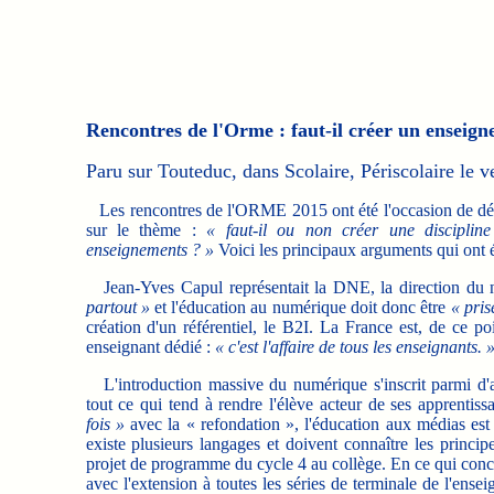
Rencontres de l'Orme : faut-il créer un enseig
Paru sur Touteduc, dans Scolaire, Périscolaire le 
Les rencontres de l'ORME 2015 ont été l'occasion de déba
sur le thème :
« faut-il ou non créer une disciplin
enseignements ? »
Voici les principaux arguments qui ont 
Jean-Yves Capul représentait la DNE, la direction du nu
partout »
et l'éducation au numérique doit donc être
« pris
création d'un référentiel, le B2I. La France est, de ce p
enseignant dédié :
« c'est l'affaire de tous les enseignants. 
L'introduction massive du numérique s'inscrit parmi d'au
tout ce qui tend à rendre l'élève acteur de ses apprentis
fois »
avec la « refondation », l'éducation aux médias est i
existe plusieurs langages et doivent connaître les princ
projet de programme du cycle 4 au collège. En ce qui conce
avec l'extension à toutes les séries de terminale de l'ens