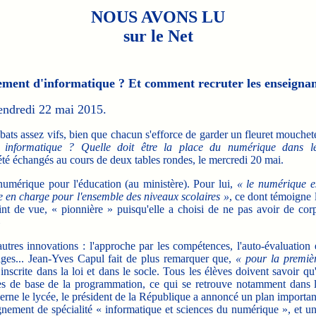
NOUS AVONS LU
sur le Net
nement d'informatique ? Et comment recruter les enseignan
vendredi 22 mai 2015.
ts assez vifs, bien que chacun s'efforce de garder un fleuret mouchet
e informatique ? Quelle doit être la place du numérique dans l
été échangés au cours de deux tables rondes, le mercredi 20 mai.
mérique pour l'éducation (au ministère). Pour lui,
« le numérique e
e en charge pour l'ensemble des niveaux scolaires »
, ce dont témoigne 
oint de vue, « pionnière » puisqu'elle a choisi de ne pas avoir de cor
»
tres innovations : l'approche par les compétences, l'auto-évaluation 
sages... Jean-Yves Capul fait de plus remarquer que,
« pour la premiè
nscrite dans la loi et dans le socle. Tous les élèves doivent savoir qu'
ipes de base de la programmation, ce qui se retrouve notamment dans 
rne le lycée, le président de la République a annoncé un plan importan
eignement de spécialité « informatique et sciences du numérique », et u