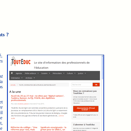
ts ?
é,
es
st
la
ps
et
re
il
le
t,
ne