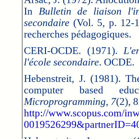
In
Bulletin de liaison l'
secondaire
(Vol. 5, p. 12-
recherches pédagogiques.
CERI-OCDE. (1971).
L'e
l'école secondaire
. OCDE.
Hebenstreit, J. (1981). T
computer based edu
Microprogramming
,
7
(2), 
http://www.scopus.com/inwa
0019526299&partnerID=4