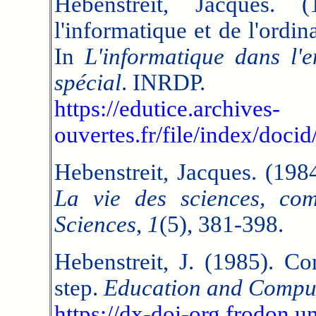
Hebenstreit, Jacques. 
l'informatique et de l'ordi
In
L'informatique dans l'
spécial
. INRDP.
https://edutice.archives-
ouvertes.fr/file/index/doc
Hebenstreit, Jacques. (198
La vie des sciences, co
Sciences
,
1
(5), 381-398.
Hebenstreit, J. (1985). C
step.
Education and Compu
https://dx-doi-org.frodon.u