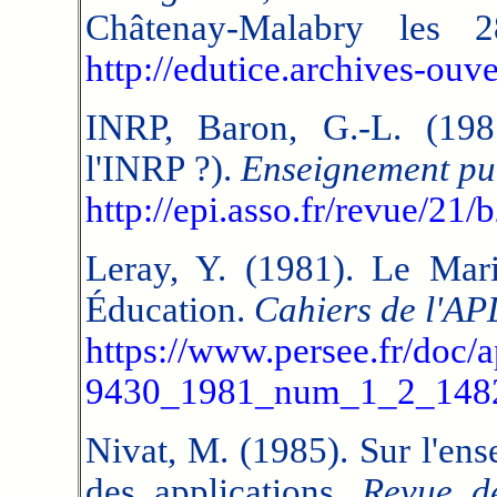
Châtenay-Malabry les 2
http://edutice.archives-ouv
INRP, Baron, G.-L. (19
l'INRP ?).
Enseignement pub
http://epi.asso.fr/revue/21
Leray, Y. (1981). Le Mari
Éducation.
Cahiers de l'A
https://www.persee.fr/doc/
9430_1981_num_1_2_148
Nivat, M. (1985). Sur l'ens
des applications.
Revue de