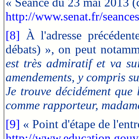
« Séance du 23 mai 2013 (c
http://www.senat.fr/sean
[8]
À l'adresse précédent
débats) », on peut notamm
est très admiratif et va 
amendements, y compris su
Je trouve décidément que 
comme rapporteur, madame 
[9]
« Point d'étape de l'ent
http://www.education.gouv.