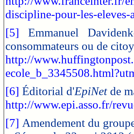
http://www.franceinter.fr/e
discipline-pour-les-eleves-
[5]
Emmanuel Davidenkof
consommateurs ou de citoy
http://www.huffingtonpost
ecole_b_3345508.html?ut
[6]
Éditorial d'
EpiNet
de ma
http://www.epi.asso.fr/revu
[7]
Amendement du groupe CR