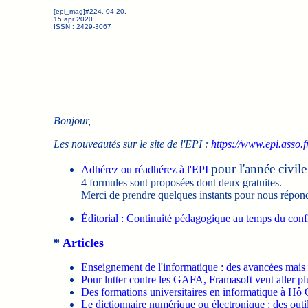
[epi_mag]#224, 04-20.
15 apr 2020
ISSN : 2429-3067
Bonjour,
Les nouveautés sur le site de l'EPI :
https://www.epi.asso.f
pour l'année civil
Adhérez ou réadhérez à l'EPI
4 formules sont proposées dont deux gratuites.
Merci de prendre quelques instants pour nous répon
Éditorial : Continuité pédagogique au temps du con
*
Articles
Enseignement de l'informatique : des avancées mais d
Pour lutter contre les GAFA, Framasoft veut aller pl
Des formations universitaires en informatique à Hô
Le dictionnaire numérique ou électronique : des outil