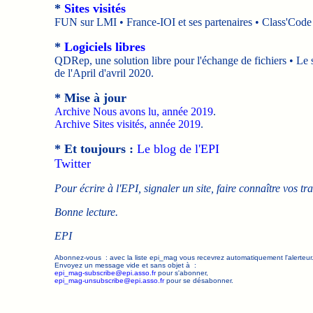
*
Sites visités
FUN sur LMI • France-IOI et ses partenaires • Class'Cod
*
Logiciels libres
QDRep, une solution libre pour l'échange de fichiers • Le s
de l'April d'avril 2020.
* Mise à jour
Archive Nous avons lu, année 2019
.
Archive Sites visités, année 2019
.
* Et toujours :
Le blog de l'EPI
Twitter
Pour écrire à l'EPI, signaler un site, faire connaître vos tr
Bonne lecture.
EPI
Abonnez-vous : avec la liste epi_mag vous recevrez automatiquement l'alerteur
Envoyez un message vide et sans objet à :
epi_mag-subscribe@epi.asso.fr
pour s'abonner,
epi_mag-unsubscribe@epi.asso.fr
pour se désabonner.