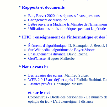
*
Rapports et documents
Bac, Brevet 2020 : les réponses à vos questions
.
Changement de discipline
.
Lettre ouverte à Madame la Ministre de l'Enseigneme
Utilisation des outils numériques pendant la périod
*
ITIC : enseignement de l'informatique et des
Éléments d'algorithmique
. D. Beauquier, J. Berstel,
Sur Wikipedia : algorithme de Boyer-Moore
.
Enseignement à distance
. David Roche.
Gest'Classe
. Hugues Malherbe.
*
Nous avons lu
Les ravages des écrans
. Manfred Spitzer.
WEB 2.0 15 ans déjà et après ?
Fadhila Brahimi, D
Affaires privées
. Christophe Masutti.
et sur le net
Coronavirus - Droits des personnels • Le numéro de 
épingle du jeu • L'art d'enseigner à distance.