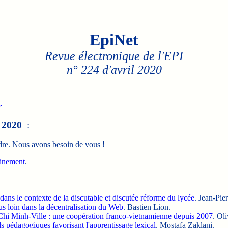
EpiNet
Revue électronique de l'EPI
n° 224 d'avril 2020
r
e
2020
:
dre. Nous avons besoin de vous !
finement
.
ans le contexte de la discutable et discutée réforme du lycée
. Jean-Pie
us loin dans la décentralisation du Web
. Bastien Lion.
 Chi Minh-Ville : une coopération franco-vietnamienne depuis 2007
. Ol
s pédagogiques favorisant l'apprentissage lexical
. Mostafa Zaklani.