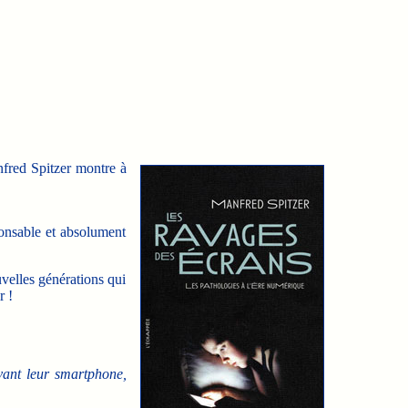
nfred Spitzer montre à
onsable et absolument
velles générations qui
r !
vant leur smartphone,