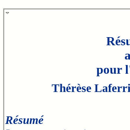
Rés
a
pour l
Thérèse Laferr
Résumé