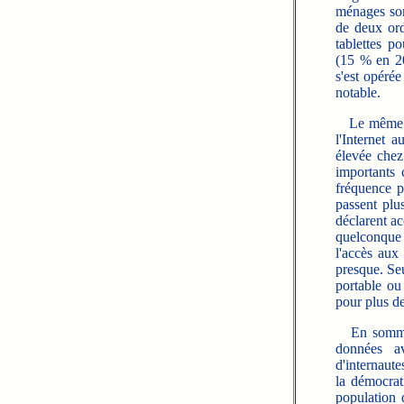
ménages son
de deux ord
tablettes p
(15 % en 20
s'est opéré
notable.
Le même ra
l'Internet 
élevée chez
importants 
fréquence p
passent plu
déclarent ac
quelconque 
l'accès aux
presque. Seu
portable ou
pour plus d
En somme, 
données av
d'internaut
la démocrati
population 