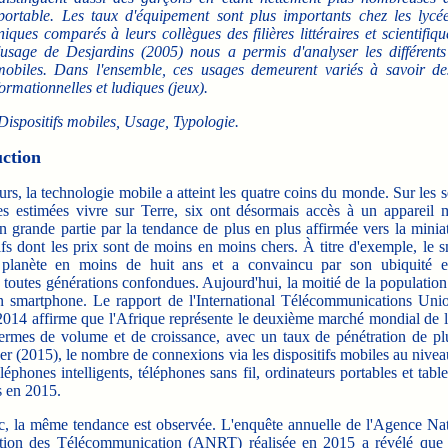
portable. Les taux d'équipement sont plus importants chez les lycé
hniques comparés à leurs collègues des filières littéraires et scientifiqu
'usage de Desjardins (2005) nous a permis d'analyser les différent
 mobiles. Dans l'ensemble, ces usages demeurent variés à savoir de
formationnelles et ludiques (jeux).
ispositifs mobiles, Usage, Typologie.
uction
, la technologie mobile a atteint les quatre coins du monde. Sur les s
s estimées vivre sur Terre, six ont désormais accès à un appareil 
n grande partie par la tendance de plus en plus affirmée vers la minia
tifs dont les prix sont de moins en moins chers. À titre d'exemple, le 
 planète en moins de huit ans et a convaincu par son ubiquité et 
n, toutes générations confondues. Aujourd'hui, la moitié de la population
n smartphone. Le rapport de l'International Télécommunications Uni
14 affirme que l'Afrique représente le deuxième marché mondial de l
ermes de volume et de croissance, avec un taux de pénétration de p
er (2015), le nombre de connexions via les dispositifs mobiles au nivea
éléphones intelligents, téléphones sans fil, ordinateurs portables et tablet
s en 2015.
a même tendance est observée. L'enquête annuelle de l'Agence Nat
tion des Télécommunication (ANRT) réalisée en 2015 a révélé que