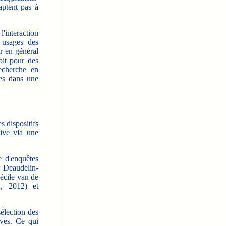
aptent pas à
'interaction
s usages des
ir en général
oit pour des
echerche en
es dans une
s dispositifs
ive via une
e d'enquêtes
r Deaudelin-
écile van de
, 2012) et
sélection des
ives. Ce qui