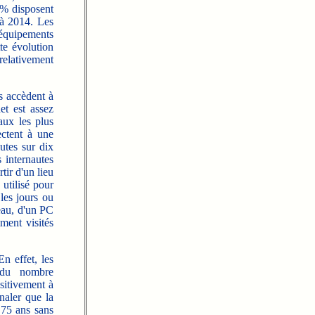
 % disposent
 à 2014. Les
 équipements
te évolution
relativement
 accèdent à
et est assez
aux les plus
ectent à une
utes sur dix
 internautes
tir d'un lieu
utilisé pour
les jours ou
reau, d'un PC
ment visités
 effet, les
e du nombre
sitivement à
gnaler que la
 75 ans sans