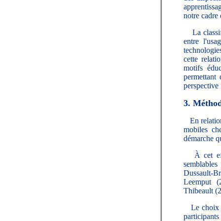
apprentissa
notre cadre 
La classifi
entre l'usa
technologies
cette relat
motifs édu
permettant
perspective 
3. Méthod
En relation 
mobiles ch
démarche qu
À cet effet
semblables 
Dussault-Br
Leemput (
Thibeault (
Le choix de 
participant