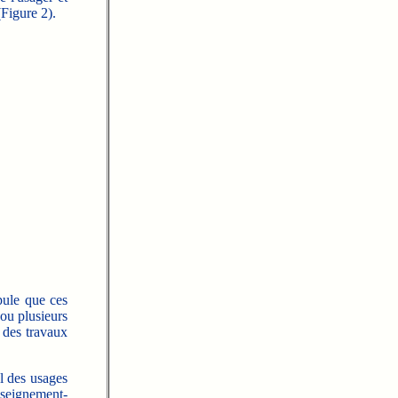
(Figure 2).
pule que ces
 ou plusieurs
s des travaux
l des usages
nseignement-