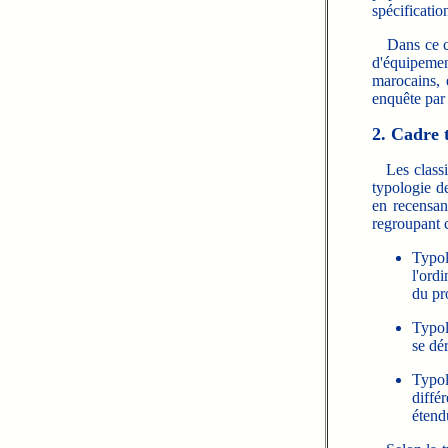
spécificatio
Dans ce con
d'équipemen
marocains, 
enquête par
2. Cadre 
Les classif
typologie d
en recensan
regroupant c
Typol
l'ord
du pr
Typol
se dé
Typol
diffé
étend