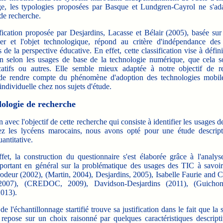
ge, les typologies proposées par Basque et Lundgren-Cayrol ne s'ad
de recherche.
cation proposée par Desjardins, Lacasse et Bélair (2005), basée sur l
ger et l'objet technologique, répond au critère d'indépendance de
 de la perspective éducative. En effet, cette classification vise à défin
ion selon les usages de base de la technologie numérique, que cela s
catifs ou autres. Elle semble mieux adaptée à notre objectif de r
 de rendre compte du phénomène d'adoption des technologies mobil
individuelle chez nos sujets d'étude.
ologie de recherche
avec l'objectif de cette recherche qui consiste à identifier les usages de
ez les lycéens marocains, nous avons opté pour une étude descript
antitative.
, la construction du questionnaire s'est élaborée grâce à l'analys
portant en général sur la problématique des usages des TIC à savoi
odeur (2002), (Martin, 2004), Desjardins, 2005), Isabelle Faurie and C
2007), (CREDOC, 2009), Davidson-Desjardins (2011), (Guichon
2013).
l'échantillonnage startifié trouve sa justification dans le fait que la 
s repose sur un choix raisonné par quelques caractéristiques descript