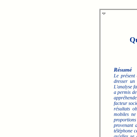
Qu
Résumé
Le présent 
dresser un 
L'analyse f
a permis de 
appréhenden
facteur soci
résultats o
mobiles ne
proportions
provenant d
téléphone c
qu'elles se