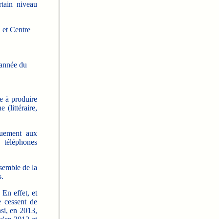
rtain niveau
 et Centre
 année du
e à produire
 (littéraire,
quement aux
t téléphones
nsemble de la
s.
En effet, et
e cessent de
nsi, en 2013,