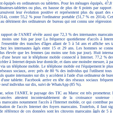
t équipés en ordinateurs ou tablettes. Pour les ménages équipés, 47,8
inateurs-tablettes ou plus, en hausse de plus de 6 points par rapport
oursuivent leur évolution positive et représentent plus du quart des
14), contre 55,2 % pour l'ordinateur portable (51,7 % en 2014). Cet
e au détriment des ordinateurs de bureau qui ont connu une régression 
pport de l'ANRT révèle aussi que 72,3 % des internautes marocains
au moins une fois par jour La fréquence quotidienne d'accès à Intern
 l'ensemble des tranches d'âges allant de 5 à 54 ans et affiche ses t
chez les internautes âgés entre 15 et 29 ans. Les hommes se conn
lus élevée que les femmes (au moins une fois par jour). Huit interna
s d'une heure sur le téléphone mobile connecté à Internet. 77,2 % des
céder à Internet depuis leur domicile, et dans une moindre mesure, à par
via un téléphone mobile. Le téléphone mobile est l'équipement le plus 
 réseaux sociaux, avec près de 80 % des individus qui l'utilisent tous 
ls quatre internautes sur dix y accèdent à l'aide d'un ordinateur de bu
 d'une tablette. Facebook arrive en tête des réseaux sociaux fréquem
e neuf individus sur dix, suivi de WhatsApp (85 %).
selon l'ANRT, le paysage des TIC au Maroc est très prometteur. En
ancées attestent incontestablement de la croissance soutenu
es marocains notamment l'accès à l'Internet mobile, ce qui contribue po
sation de l'accès Internet des foyers marocains. Toutefois, il faut si
de référence de ces données sont les citoyens marocains âgés de 5 à