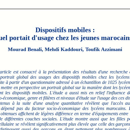
Dispositifs mobiles :
el portait d'usage chez les jeunes marocain
Mourad Benali, Mehdi Kaddouri, Toufik Azzimani
article est consacré à la présentation des résultats d'une recherche 
portrait global des usages des dispositifs mobiles chez les lycéen
aite à partir d'un questionnaire adressé à un échantillon de 1025 lycée
mettre en perspective un portrait global sur la manière dont les lycéens
t les dispositifs mobiles. L'étude a aussi mis en relief l'influence d
o-économique, genre et filières et niveaux d'étude sur l'usage des ces dis
btenus à la suite d'une analyse quantitative révèlent que l'accès aux
 dépend pas du facteur socio-économique des lycéens marocains. En
 obtenues affichent de légères différence en terme d'équipements entre 
e différentes couches sociales. L'étude montre aussi que les filles 
ellulaire se révèlent significativement plus élevée que celle des garço
 distinguent aussi des garçons en étant nettement plus nombreuses à