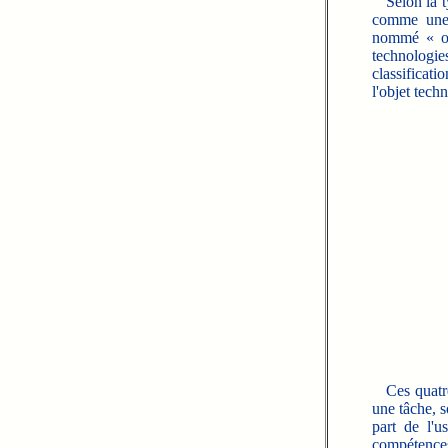
Selon la ty
comme une i
nommé « ob
technologi
classificati
l'objet tech
Ces quatre 
une tâche, 
part de l'
compétences 