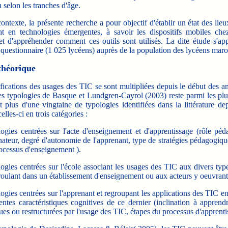
n selon les tranches d'âge.
texte, la présente recherche a pour objectif d'établir un état des lieu
t en technologies émergentes, à savoir les dispositifs mobiles che
et d'appréhender comment ces outils sont utilisés. La dite étude s'ap
 questionnaire (1 025 lycéens) auprès de la population des lycéens maro
théorique
ications des usages des TIC se sont multipliées depuis le début des a
es typologies de Basque et Lundgren-Cayrol (2003) reste parmi les plu
t plus d'une vingtaine de typologies identifiées dans la littérature de
elles-ci en trois catégories :
ogies centrées sur l'acte d'enseignement et d'apprentissage (rôle pé
inateur, degré d'autonomie de l'apprenant, type de stratégies pédagogiq
ocessus d'enseignement ).
ogies centrées sur l'école associant les usages des TIC aux divers type
roulant dans un établissement d'enseignement ou aux acteurs y oeuvrant
ogies centrées sur l'apprenant et regroupant les applications des TIC e
rentes caractéristiques cognitives de ce dernier (inclination à apprend
ues ou restructurées par l'usage des TIC, étapes du processus d'apprenti