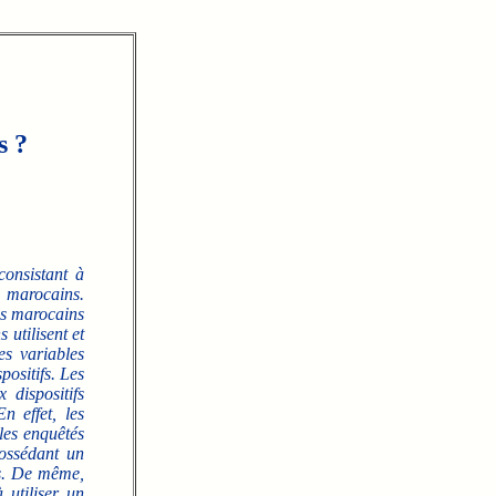
s ?
consistant à
s marocains.
ns marocains
 utilisent et
es variables
positifs. Les
 dispositifs
 effet, les
les enquêtés
possédant un
ns. De même,
 utiliser un