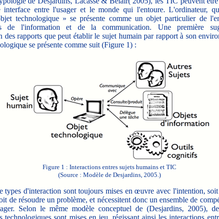
pologie de Desjardins, Lacasse & Bélair( 2005), les TIC peuvent être
nterface entre l'usager et le monde qui l'entoure. L'ordinateur, qu
jet technologique » se présente comme un objet particulier de l'e
es de l'information et de la communication. Une première su
on des rapports que peut établir le sujet humain par rapport à son envi
nologique se présente comme suit (Figure 1) :
Figure 1 : Interactions entres sujets humains et TIC
(Source : Modèle de Desjardins, 2005.)
types d'interaction sont toujours mises en œuvre avec l'intention, soit
soit de résoudre un problème, et nécessitent donc un ensemble de compé
usager. Selon le même modèle conceptuel de (Desjardins, 2005), de
technologiques sont mises en jeu, régissant ainsi les interactions entr