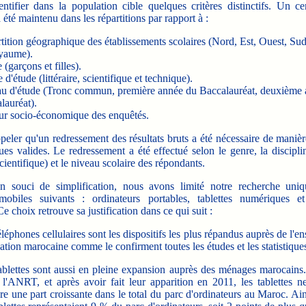
entifier dans la population cible quelques critères distinctifs. Un ce
a été maintenu dans les répartitions par rapport à :
tition géographique des établissements scolaires (Nord, Est, Ouest, Sud
yaume).
(garçons et filles).
e d'étude (littéraire, scientifique et technique).
u d'étude (Tronc commun, première année du Baccalauréat, deuxième
lauréat).
ur socio-économique des enquêtés.
peler qu'un redressement des résultats bruts a été nécessaire de manièr
ques valides. Le redressement a été effectué selon le genre, la discipline
cientifique) et le niveau scolaire des répondants.
uci de simplification, nous avons limité notre recherche uni
 mobiles suivants : ordinateurs portables, tablettes numériques e
 Ce choix retrouve sa justification dans ce qui suit :
éléphones cellulaires sont les dispositifs les plus répandus auprès de l'e
ation marocaine comme le confirment toutes les études et les statistique
ablettes sont aussi en pleine expansion auprès des ménages marocains. 
 l'ANRT, et après avoir fait leur apparition en 2011, les tablettes n
re une part croissante dans le total du parc d'ordinateurs au Maroc. Ai