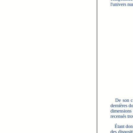
l'univers nu
De son côté
dernières do
dimensions t
recensés tro
Étant donné
des disposi