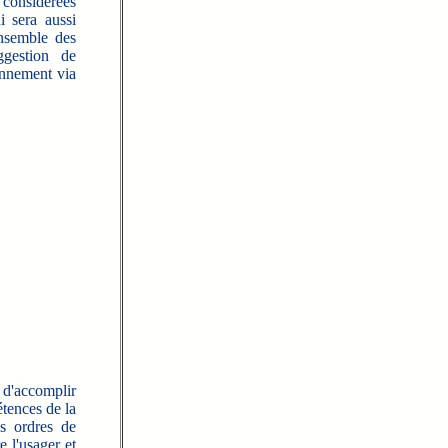
 considérées
i sera aussi
nsemble des
ggestion de
ronnement via
 d'accomplir
tences de la
s ordres de
e l'usager et