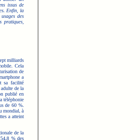
ens issus de
es. Enfin, la
s usages des
s pratiques,
ept milliards
mobile. Cela
turisation de
smartphone a
sa facilité
 adulte de la
on publié en
a téléphonie
lus de 60 %.
u mondial, à
tes a atteint
ionale de la
 54,8 % des