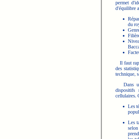
permet d'id
d'équilibre 
Répar
du ro
Genre 
Filièr
Nivea
Bacca
Facte
Il faut rap
des statisti
technique, s
Dans un so
dispositifs
cellulaires.
Les t
popul
Les t
selon
prend