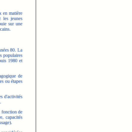
x en matière
z les jeunes
puie sur une
cains.
nnées 80. La
s populaires
puis 1980 et
dagogique de
ues ou étapes
s d'activités
.
n fonction de
re, capacités
ssage).