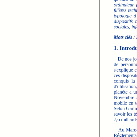
ordinateur 
filières tec
typologie d
dispositifs
sociales, in
Mots clés :
D
1. Introd
De nos jours
de personne
s'explique e
ces disposi
conquis la
d'utilisatio
planète a u
Novembre 20
mobile en t
Selon Gartn
savoir les t
7,6 milliard
Au Maroc, l
Réglementa