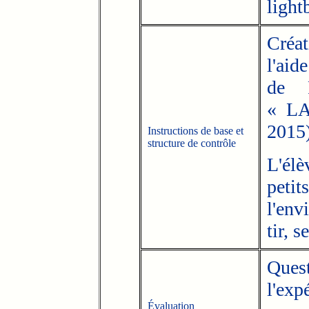
light
Créat
l'aid
de R
« LA
2015)
Instructions de base et
structure de contrôle
L'él
peti
l'env
tir, s
Quest
l'exp
Évaluation