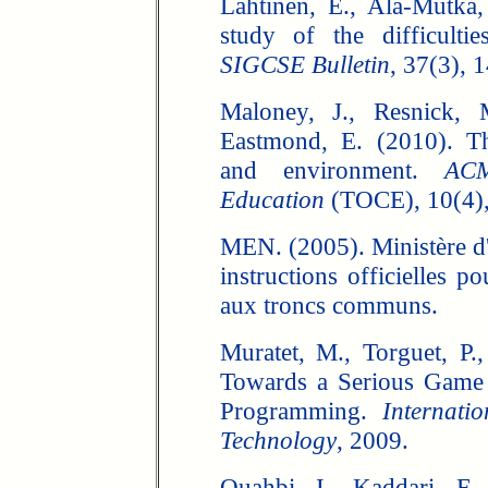
Lahtinen, E., Ala-Mutka
study of the difficult
SIGCSE Bulletin
, 37(3), 1
Maloney, J., Resnick,
Eastmond, E. (2010). T
and environment.
ACM
Education
(TOCE), 10(4),
MEN. (2005). Ministère d
instructions officielles p
aux troncs communs.
Muratet, M., Torguet, P., 
Towards a Serious Game 
Programming.
Internat
Technology
, 2009.
Ouahbi, I., Kaddari, F.