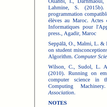
Ouahbi, I., Darhmaoui, 
Lahmine, S. (2015b).
programmation compatible
élèves au Maroc. Actes 
Informatiques pour l'Ap
press., Agadir, Maroc
Seppälä, O., Malmi, L. &
on student misconception
Algorithm.
Computer Scie
Wilson, C., Sudol, L. A
(2010). Running on emp
computer science in th
Computing Machiner
Association
.
NOTES