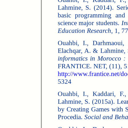
Lahmine, S. (2014). Ser
basic programming and 
science major students.
In
Education Research
, 1, 7
Ouahbi, I., Darhmaoui,
Elachqar, A. & Lahmine, 
informatics in Morocco :
FRANTICE. NET, (11), 51-
http://www.frantice.net/
5324
Ouahbi, I., Kaddari, F.
Lahmine, S. (2015a). Le
by Creating Games with 
Procedia.
Social and Beha