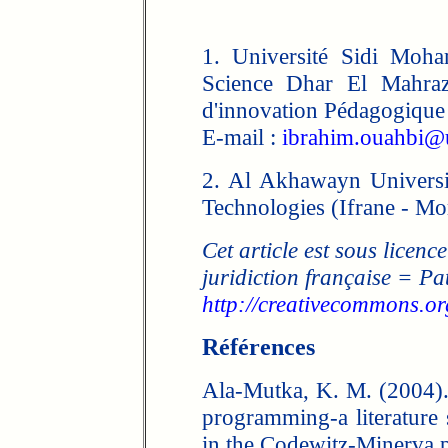
1. Université Sidi Moh
Science Dhar El Mahraz
d'innovation Pédagogique 
E-mail :
ibrahim.ouahbi@
2. Al Akhawayn Universit
Technologies (Ifrane - Mo
Cet article est sous licence
juridiction française = Pa
http://creativecommons.org
Références
Ala-Mutka, K. M. (2004).
programming-a literature 
in the Codewitz-Minerva p