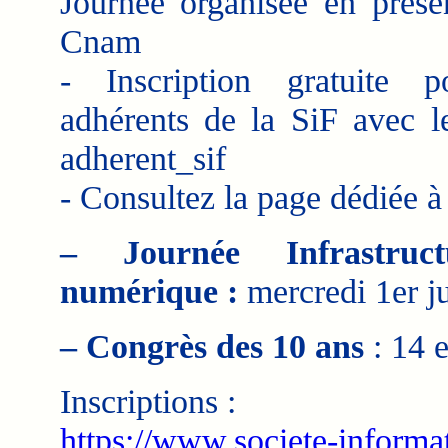
Journée organisée en présen
Cnam
- Inscription gratuite p
adhérents de la SiF avec l
adherent_sif
- Consultez la page dédiée 
– Journée Infrastruc
numérique :
mercredi 1er ju
– Congrès des 10 ans
: 14 e
Inscriptions :
https://www.societe-informa