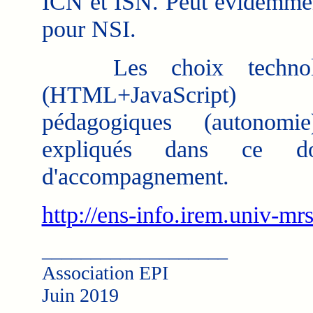
ICN et ISN. Peut évidemmen
pour NSI.
Les choix technolo
(HTML+JavaScrip
pédagogiques (autonomi
expliqués dans ce do
d'accompagnement.
http://ens-info.irem.univ-mr
___________________
Association EPI
Juin 2019