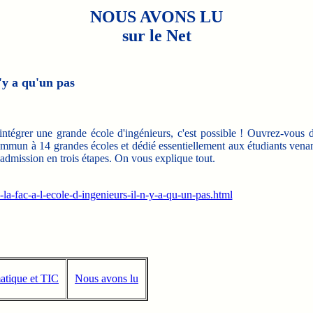
NOUS AVONS LU
sur le Net
n'y a qu'un pas
ntégrer une grande école d'ingénieurs, c'est possible ! Ouvrez-vous 
ommun à 14 grandes écoles et dédié essentiellement aux étudiants vena
'admission en trois étapes. On vous explique tout.
-la-fac-a-l-ecole-d-ingenieurs-il-n-y-a-qu-un-pas.html
atique et TIC
Nous avons lu