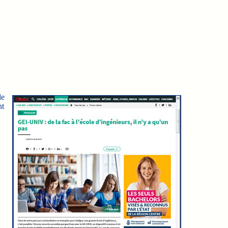
de
nt