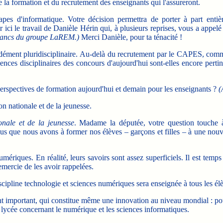
e la formation et du recrutement des enseignants qui l'assureront.
s d'informatique. Votre décision permettra de porter à part entiè
r ici le travail de Danièle Hérin qui, à plusieurs reprises, vous a appelé
 bancs du groupe LaREM.)
Merci Danièle, pour ta ténacité !
ment pluridisciplinaire. Au-delà du recrutement par le CAPES, comme
ences disciplinaires des concours d'aujourd'hui sont-elles encore pert
erspectives de formation aujourd'hui et demain pour les enseignants ?
(
on nationale et de la jeunesse.
onale et de la jeunesse
. Madame la députée, votre question touche à 
s que nous avons à former nos élèves – garçons et filles – à une nouvell
riques. En réalité, leurs savoirs sont assez superficiels. Il est temps
emercie de les avoir rappelées.
iscipline technologie et sciences numériques sera enseignée à tous les é
t important, qui constitue même une innovation au niveau mondial : pou
 lycée concernant le numérique et les sciences informatiques.