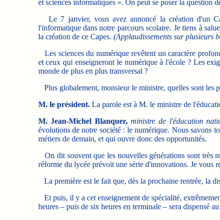
et sciences informatiques ». On peut se poser la question d
Le 7 janvier, vous avez annoncé la création d'un Cape
l'informatique dans notre parcours scolaire. Je tiens à salue
la création de ce Capes.
(Applaudissements sur plusieurs
Les sciences du numérique revêtent un caractère profondé
et ceux qui enseigneront le numérique à l'école ? Les exig
monde de plus en plus transversal ?
Plus globalement, monsieur le ministre, quelles sont les p
M. le président.
La parole est à M. le ministre de l'éducati
M. Jean-Michel Blanquer,
ministre de l'éducation nati
évolutions de notre société : le numérique. Nous savons tou
métiers de demain, et qui ouvre donc des opportunités.
On dit souvent que les nouvelles générations sont très numé
réforme du lycée prévoit une série d'innovations. Je vous r
La première est le fait que, dès la prochaine rentrée, la d
Et puis, il y a cet enseignement de spécialité, extrêmemen
heures – puis de six heures en terminale – sera dispensé au