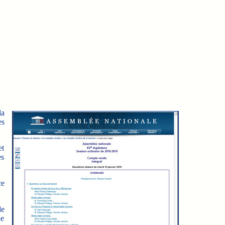
la
es
et
es
ce
de
ue