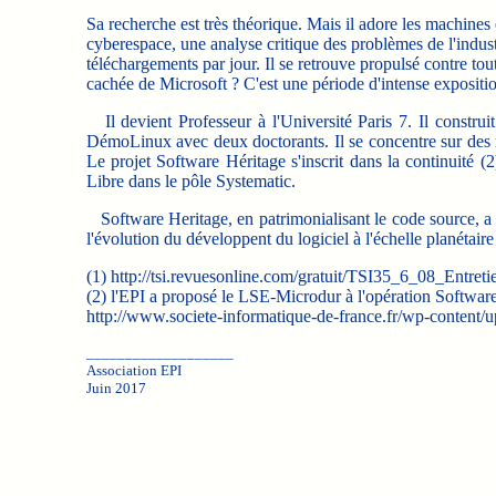
Sa recherche est très théorique. Mais il adore les machines e
cyberespace, une analyse critique des problèmes de l'industr
téléchargements par jour. Il se retrouve propulsé contre tout
cachée de Microsoft ? C'est une période d'intense expositio
Il devient Professeur à l'Université Paris 7. Il construit
DémoLinux avec deux doctorants. Il se concentre sur des r
Le projet Software Héritage s'inscrit dans la continuité
Libre dans le pôle Systematic.
Software Heritage, en patrimonialisant le code source, a pou
l'évolution du développent du logiciel à l'échelle planétair
(1) http://tsi.revuesonline.com/gratuit/TSI35_6_08_Entreti
(2) l'EPI a proposé le LSE-Microdur à l'opération Softwa
http://www.societe-informatique-de-france.fr/wp-content
___________________
Association EPI
Juin 2017