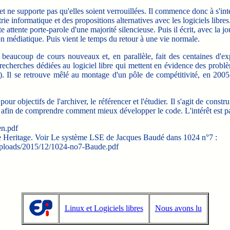
t ne supporte pas qu'elles soient verrouillées. Il commence donc à s'intér
ie informatique et des propositions alternatives avec les logiciels libres
e attente porte-parole d'une majorité silencieuse. Puis il écrit, avec la 
n médiatique. Puis vient le temps du retour à une vie normale.
 beaucoup de cours nouveaux et, en parallèle, fait des centaines d'expos
echerches dédiées au logiciel libre qui mettent en évidence des problè
 (2). Il se retrouve mêlé au montage d'un pôle de compétitivité, en 2
r objectifs de l'archiver, le référencer et l'étudier. Il s'agit de cons
e afin de comprendre comment mieux développer le code. L'intérêt est patr
en.pdf
re Heritage. Voir Le système LSE de Jacques Baudé dans 1024 n°7 :
/uploads/2015/12/1024-no7-Baude.pdf
Linux et Logiciels libres
Nous avons lu