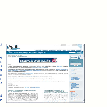
 à
de
ns
as
nt
ns
as
la
rt
ée