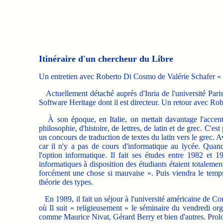
Itinéraire d'un chercheur du Libre
Un entretien avec Roberto Di Cosmo de Valérie Schafer « Le 
Actuellement détaché auprès d'Inria de l'université Paris-
Software Heritage dont il est directeur. Un retour avec Rob
À son époque, en Italie, on mettait davantage l'accent su
philosophie, d'histoire, de lettres, de latin et de grec. C'es
un concours de traduction de textes du latin vers le grec. A
car il n'y a pas de cours d'informatique au lycée. Quand 
l'option informatique. Il fait ses études entre 1982 et 
informatiques à disposition des étudiants étaient totaleme
forcément une chose si mauvaise ». Puis viendra le temps
théorie des types.
En 1989, il fait un séjour à l'université américaine de Cor
où Il suit « religieusement » le séminaire du vendredi o
comme Maurice Nivat, Gérard Berry et bien d'autres. Prolo