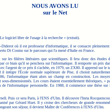
NOUS AVONS LU
sur le Net
logiciel libre de l'usage à la recherche » (extrait).
Diderot où il est professeur d'informatique, il se consacre pleinement
erto Di Cosmo sur le parcours qui l'a mené d'Italie en France.
r les filières littéraires que scientifiques. Il fera donc des études 
t par ce biais qu'il se penchera sur l'informatique. Il remporte un prix da
vec l'argent de ce prix il s'achète, en 1979, un ZX80. Il apprend sur le t
il intègre l'École normale supérieure de Pise, il choisit naturelleme
1986, l'informatique étant alors un champ en construction. Les moye
nt sous-dimensionnés. Les cours étaient essentiellement théoriques, « p
 de l'informatique personnelle. En 1988, il commence une thèse sur 
nell. Puis ce sera Paris, à l'ENS d'Ulm. Il découvre l'Inria Rocquencou
rganisé par Gérard Huet. Il y croise des chercheurs de grande renomm
ngeant son séjour, il devient Maître de Conférences à l'ENS d'Ulm.