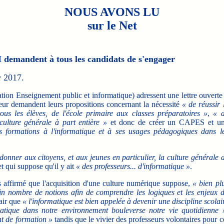
NOUS AVONS LU
sur le Net
I demandent à tous les candidats de s'engager
r 2017.
tion Enseignement public et informatique) adressent une lettre ouverte
 leur demandent leurs propositions concernant la nécessité
« de réussir 
us les élèves, de l'école primaire aux classes préparatoires »
,
« 
culture générale à part entière »
et donc de créer un CAPES et u
s formations à l'informatique et à ses usages pédagogiques dans l
donner aux citoyens, et aux jeunes en particulier, la culture générale 
t qui suppose qu'il y ait
« des professeurs... d'informatique »
.
affirmé que l'acquisition d'une culture numérique suppose,
« bien pl
in nombre de notions afin de comprendre les logiques et les enjeux 
lair que
« l'informatique est bien appelée à devenir une discipline scolai
matique dans notre environnement bouleverse notre vie quotidienne 
ant de formation »
tandis que le vivier des professeurs volontaires pour c