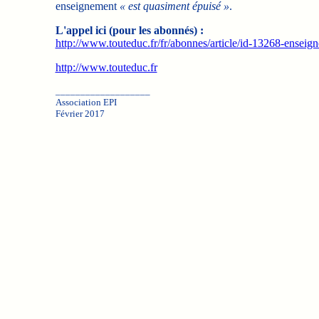
enseignement
« est quasiment épuisé »
.
L'appel ici (pour les abonnés) :
http://www.touteduc.fr/fr/abonnes/article/id-13268-enseign
http://www.touteduc.fr
___________________
Association EPI
Février 2017