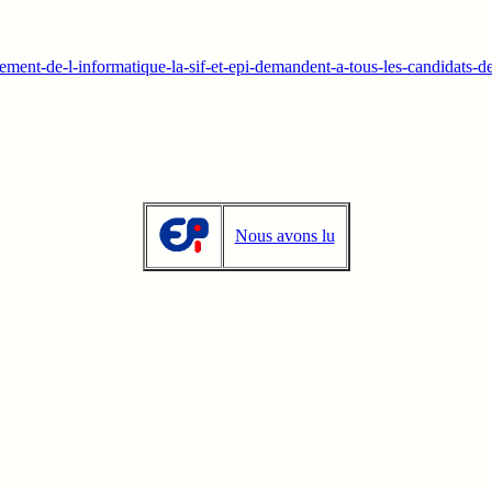
ement-de-l-informatique-la-sif-et-epi-demandent-a-tous-les-candidats-d
Nous avons lu