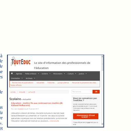
 à
le
de
ne
es
de
us
du
re
»
.
et