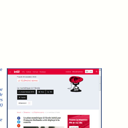
te
ge
le
es
t)
te