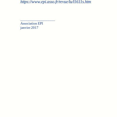
https://www.epi.asso.fr/revue/lu/l1611s.htm
___________________
Association EPI
janvier 2017