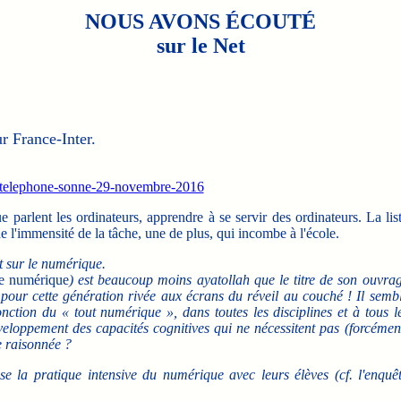
NOUS AVONS ÉCOUTÉ
sur le Net
 France-Inter.
le-telephone-sonne-29-novembre-2016
arlent les ordinateurs, apprendre à se servir des ordinateurs. La lis
 l'immensité de la tâche, une de plus, qui incombe à l'école.
t sur le numérique.
le numérique
) est beaucoup moins ayatollah que le titre de son ouvra
er pour cette génération rivée aux écrans du réveil au couché ! Il semb
onction du « tout numérique », dans toutes les disciplines et à tous l
éveloppement des capacités cognitives qui ne nécessitent pas (forcémen
e raisonnée ?
use la pratique intensive du numérique avec leurs élèves (cf. l'enquê