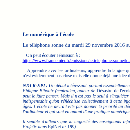
Le numérique à l'école
Le téléphone sonne du mardi 29 novembre 2016 sur
On peut écouter l'émission à :
https://www.franceinter.fr/emissions/le-telephone-sonne/
Apprendre avec les ordinateurs, apprendre la langue que p
n'est évidemment pas close mais elle donne déjà une idée de
NDLR-EPI :
Un débat intéressant, portant essentiellemen
Philippe Bihouix (centralien, auteur de
Désastre de l'éco
peut le faire penser. Mais il n'est pas le seul à s'inquiét
indispensable qu'on réfléchisse collectivement à cette inj
âges. L'école ne devrait-elle pas donner la priorité au d
l'ordinateur et qui sont en amont d'une pratique numériqu
Il semble d'ailleurs que la majorité des enseignants ref
Profetic dans
EpiNet
n° 189)