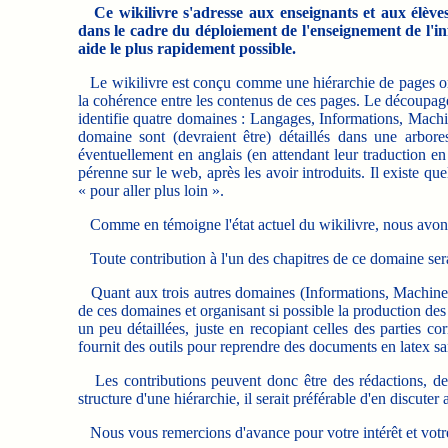
Ce wikilivre s'adresse aux enseignants et aux élèv
dans le cadre du déploiement de l'enseignement de l'in
aide le plus rapidement possible.
Le wikilivre est conçu comme une hiérarchie de pages organ
la cohérence entre les contenus de ces pages. Le découpage 
identifie quatre domaines : Langages, Informations, Machi
domaine sont (devraient être) détaillés dans une arbore
éventuellement en anglais (en attendant leur traduction en
pérenne sur le web, après les avoir introduits. Il existe 
« pour aller plus loin ».
Comme en témoigne l'état actuel du wikilivre, nous avons
Toute contribution à l'un des chapitres de ce domaine ser
Quant aux trois autres domaines (Informations, Machines, 
de ces domaines et organisant si possible la production des 
un peu détaillées, juste en recopiant celles des parties
fournit des outils pour reprendre des documents en latex san
Les contributions peuvent donc être des rédactions, des 
structure d'une hiérarchie, il serait préférable d'en discu
Nous vous remercions d'avance pour votre intérêt et votre c