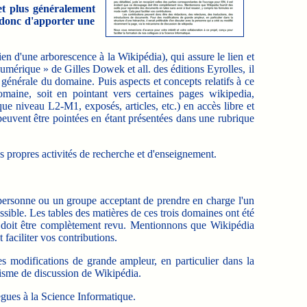
et plus généralement
t donc d'apporter une
n d'une arborescence à la Wikipédia), qui assure le lien et
umérique » de Gilles Dowek et all. des éditions Eyrolles, il
énérale du domaine. Puis aspects et concepts relatifs à ce
omaine, soit en pointant vers certaines pages wikipedia,
ue niveau L2-M1, exposés, articles, etc.) en accès libre et
peuvent être pointées en étant présentées dans une rubrique
propres activités de recherche et d'enseignement.
 personne ou un groupe acceptant de prendre en charge l'un
ssible. Les tables des matières de ces trois domaines ont été
ge doit être complètement revu. Mentionnons que Wikipédia
faciliter vos contributions.
s modifications de grande ampleur, en particulier dans la
anisme de discussion de Wikipédia.
ègues à la Science Informatique.