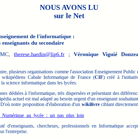
NOUS AVONS LU
sur le Net
nseignement de l'informatique :
s enseignants du secondaire
UPMC,
therese.hardin@lip6.fr
;
Véronique Viguié Donze
aire, plusieurs organisations comme l'association Enseignement Public 
de wikipédiens Cabale Informatique de France (
CIF
) créé à l'initiat
la science informatique dans les lycées.
s dédiées à l'informatique, très dispersées et présentant des différence
ipédia actuel est mal adapté au besoin urgent d'un enseignant souhaitant
. D'où notre proposition d'élaboration d'un
wikilivre
ciblant directement
_du_Numérique_au_lycée_:_un_pas_plus_loin
enseignants, chercheurs, professionnels en Informatique accept
r l'entreprise.