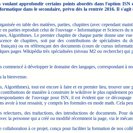
es voulant approfondir certains points abordés dans l'option ISN 
formatique dans le secondaire, prévu dès la rentrée 2016. Il s'agi
isée en table des matières, parties, chapitres (avec cependant maintie
en parties reproduit celui de l'ouvrage « Informatique et Sciences du n
nes, Algorithmes. Le premier chapitre de chaque partie donne une vue g
scence de chapitres, soit par des contributions de spécialistes du d
 français) ou en référençant des documents (cours de cursus informatiq
quelques pages Wikipédia très spécialisées (niveau M2 ou recherche) qui 
 commencé à développer le domaine des langages, correspondant à nos 
a la bienvenue.
Algorithmes), tout est encore à faire et en premier lieu, trouver une
contributions de manière à construire le wikilivre le plus rapidement po
 correspondantes de l'ouvrage pour ISN, il est évident que ce découpa
s avoir à tout ressaisir, y compris les formules en mode math. Cela peut 
relectures, des traductions, des introductions de documents. Pour de
ter avec la personne qui a créé ou modifié récemment la page, via le méc
ollaboration à ce projet, conçu pour faciliter la formation de nos coll