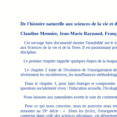
De l'histoire naturelle aux sciences de la vie et 
Claudine Meunier, Jean-Marie Raynaud, Franç
Cet ouvrage bien documenté montre l'instabilité sur le lon
aux Sciences de la vie et de la Terre. Il est passionnant po
discipline.
Le premier chapitre rappelle quelques étapes de la longue 
Le chapitre 2 traite de l'évolution de l'enseignement des 
sévèrement les incohérences, les insuffisances méthodologiqu
Dans le chapitre 3, pour faire émerger et comprendre l
questions socialement vives : l'éducation sexuelle, l'écologie
Nous laissons aux naturalistes avertis le soin de commente
Pour ce qui nous concerne, nous ne pouvons nous empêch
e
remonter au 19
siècle :
« Dans les lycées, l'enseigneme
comprise dans celle des sciences physiques, est désormais