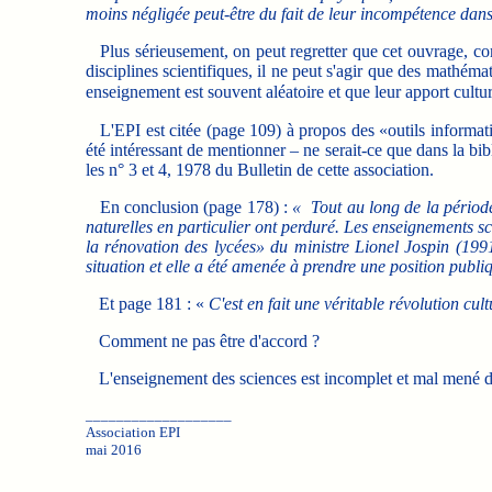
moins négligée peut-être du fait de leur incompétence dans
Plus sérieusement, on peut regretter que cet ouvrage, com
disciplines scientifiques, il ne peut s'agir que des mathémati
enseignement est souvent aléatoire et que leur apport cultur
L'EPI est citée (page 109) à propos des «outils informatiq
été intéressant de mentionner – ne serait-ce que dans la b
les n° 3 et 4, 1978 du Bulletin de cette association.
En conclusion (page 178) :
« Tout au long de la périod
naturelles en particulier ont perduré. Les enseignements sc
la rénovation des lycées» du ministre Lionel Jospin (199
situation et elle a été amenée à prendre une position publiq
Et page 181 : «
C'est en fait une véritable révolution cult
Comment ne pas être d'accord ?
L'enseignement des sciences est incomplet et mal mené de
___________________
Association EPI
mai 2016