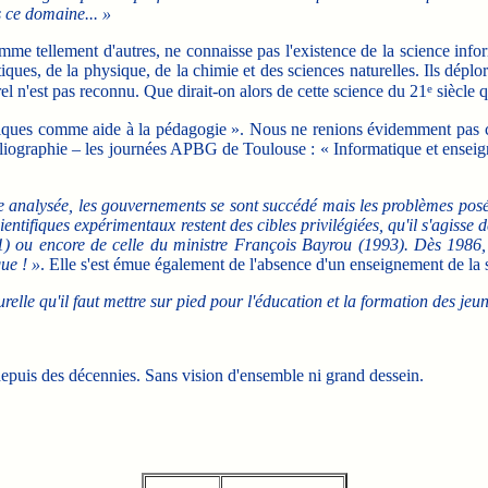
 ce domaine... »
me tellement d'autres, ne connaisse pas l'existence de la science info
ques, de la physique, de la chimie et des sciences naturelles. Ils déplore
e
el n'est pas reconnu. Que dirait-on alors de cette science du 21
siècle 
ues comme aide à la pédagogie ». Nous ne renions évidemment pas cette 
ibliographie – les journées APBG de Toulouse : « Informatique et ensei
e analysée, les gouvernements se sont succédé mais les problèmes posé
ientifiques expérimentaux restent des cibles privilégiées, qu'il s'agiss
1) ou encore de celle du ministre François Bayrou (1993). Dès 1986, 
ue ! »
. Elle s'est émue également de l'absence d'un enseignement de la 
urelle qu'il faut mettre sur pied pour l'éducation et la formation des jeun
puis des décennies. Sans vision d'ensemble ni grand dessein.