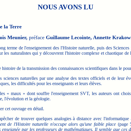
NOUS AVONS LU
de la Terre
ois Meunier,
préface
Guillaume Lecointe, Annette Krakow
g terme de l'enseignement des l'Histoire naturelle, puis des Sciences n
ur les naturalistes qui y découvrent l'histoire complexe et chaotique de
histoire de la transmission des connaissances scientifiques dans le pou
sciences naturelles par une analyse des textes officiels et de leur év
es, les difficultés pour les enseignants et leurs élèves.
es « maux » dont souffre l'enseignement SVT, les auteurs ont choisi
, l'évolution et la géologie.
r cet ouvrage en détail.
er de trouver quelques analogies à distance avec l'informatique ac
nt de l'Histoire naturelle n'occupe alors qu'une faible place
(page 5
 enseignée par les professeurs de mathématiques. Il semble que ces de