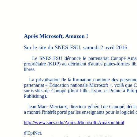
Après Microsoft, Amazon !
Sur le site du SNES-FSU, samedi 2 avril 2016.
Le SNES-FSU dénonce le partenariat Canopé-Amazon q
propriétaire (KDP) au détriment d'autres plates-formes libr
libres.
La privatisation de la formation continue des personnels
partenariat « Éducation nationale-Microsoft », voilà qu
sur 6 sites de Canopé (dont Lille, Lyon, et Pointe à Pitr
Publishing).
Jean Marc Merriaux, directeur général de Canopé, déclare
a montré l'intérêt porté par les enseignants pour le logiciel 
http://www.snes.edu/Apres-Microsoft-Amazon.html
d'EpiNet
.