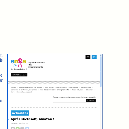
on
ls
de
er
ct
ui