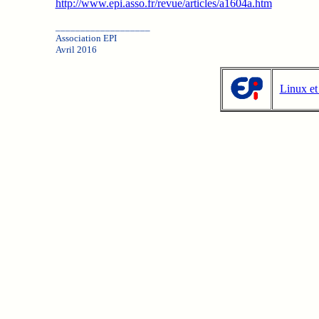
http://www.epi.asso.fr/revue/articles/a1604a.htm
___________________
Association EPI
Avril 2016
Linux et 