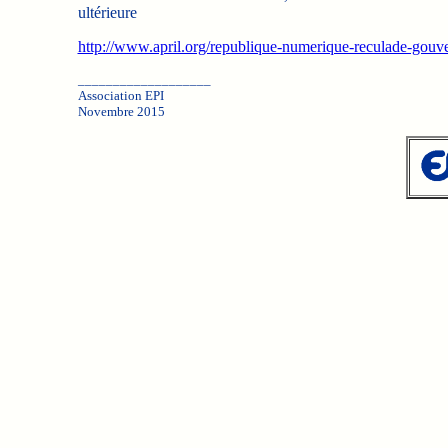
ultérieure
http://www.april.org/republique-numerique-reculade-gouv
___________________
Association EPI
Novembre 2015