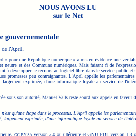
NOUS AVONS LU
sur le Net
de gouvernementale
de l'April.
oi « pour une République numérique » a mis en évidence une véritab
net neutre et des Communs numériques. Mais faisant fi de l'expressi
t à développer le recours au logiciel libre dans le service public et 
gues promesses peu contraignantes. L'April appelle les parlementaires
é, largement exprimée, d'une informatique loyale au service de l'intér
cée sous son autorité, Manuel Valls reste sourd aux appels en faveur 
 n'est qu'une étape dans le processus. L'April appelle les parlementair
té, largement exprimée, d'une informatique loyale au service de l'intér
érieure,
version 2.0 ou ultérieure et GNU FDL version 1.3 
CC-BY-SA