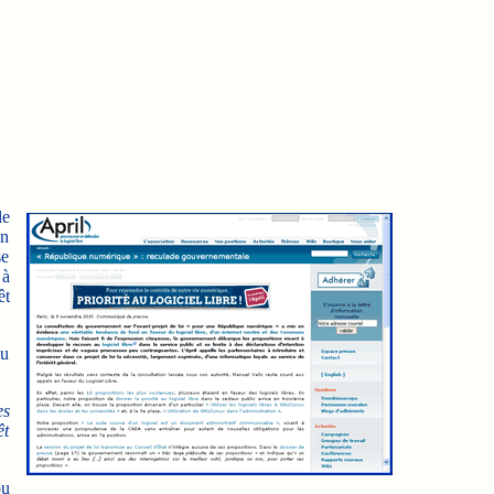
le
on
se
 à
êt
du
es
êt
ou