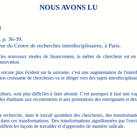
NOUS AVONS LU
i
 p. 36-39.
eur du Centre de recherches interdisciplinaires, à Paris.
 les nouveaux modes de financement, le métier de chercheur est en
innovation.
core plus évident sur la suivante, c'est une augmentation de l'interdis
ion croissante de chercheurs va se diriger vers des sujets interdisciplinai
ines, sont plus difficiles à faire aboutir. C'est pourquoi il faut une v
n des étudiants aux recrutements et aux promotions des enseignants et de
recherche, dans le travail quotidien des chercheurs, des transformati
dans ces transformations. Des transformations aiguillonnées par l'en
fient les façons de travailler et d'apprendre de manière radicale.