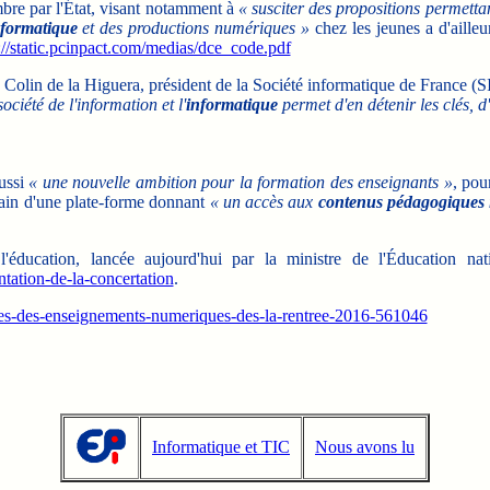
mbre par l'État, visant notamment à
« susciter des propositions permetta
formatique
et des productions numériques »
chez les jeunes a d'ailleu
://static.pcinpact.com/medias/dce_code.pdf
 Colin de la Higuera, président de la Société informatique de France (S
ciété de l'information et l'
informatique
permet d'en détenir les clés, 
aussi
« une nouvelle ambition pour la formation des enseignants »
, pou
hain d'une plate-forme donnant
« un accès aux
contenus pédagogiques 
ucation, lancée aujourd'hui par la ministre de l'Éducation nation
ntation-de-la-concertation
.
es-des-enseignements-numeriques-des-la-rentree-2016-561046
Informatique et TIC
Nous avons lu