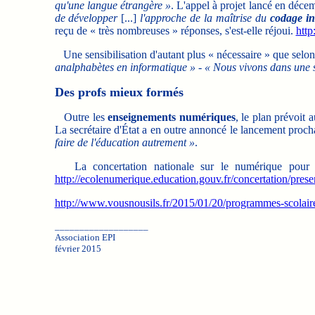
qu'une langue étrangère »
. L'appel à projet lancé en déce
de développer
[...]
l'approche de la maîtrise du
codage in
reçu de « très nombreuses » réponses, s'est-elle réjoui.
http
Une sensibilisation d'autant plus « nécessaire » que selon
analphabètes en informatique »
-
« Nous vivons dans une so
Des profs mieux formés
Outre les
enseignements numériques
, le plan prévoit 
La secrétaire d'État a en outre annoncé le lancement proc
faire de l'éducation autrement »
.
La concertation nationale sur le numérique pour l'éd
http://ecolenumerique.education.gouv.fr/concertation/prese
http://www.vousnousils.fr/2015/01/20/programmes-scolair
___________________
Association EPI
février 2015