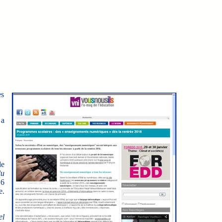
es
 a
de
du
16
e.
el