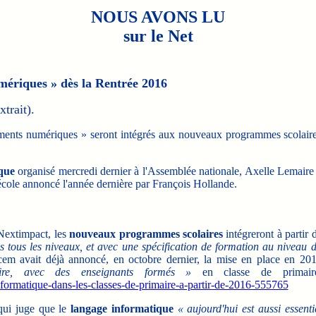
NOUS AVONS LU
sur le Net
mériques » dès la Rentrée 2016
xtrait).
ments numériques » seront intégrés aux nouveaux programmes scolair
que
organisé mercredi dernier à l'Assemblée nationale, Axelle Lemaire
'école annoncé l'année dernière par François Hollande.
 Nextimpact, les
nouveaux programmes scolaires
intégreront à partir 
s tous les niveaux, et avec une spécification de formation au niveau 
cem avait déjà annoncé, en octobre dernier, la mise en place en 20
aire, avec des enseignants formés »
en classe de primair
formatique-dans-les-classes-de-primaire-a-partir-de-2016-555765
qui juge que le
langage informatique
« aujourd'hui est aussi essenti