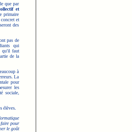
ble que par
llectif et
e primaire
 concret et
seront des
ont pas de
diants qui
 qu'il faut
rtie de la
beaucoup à
erreurs. La
ntale pour
esurer les
é sociale,
s élèves.
nformatique
 faire pour
ner le goût