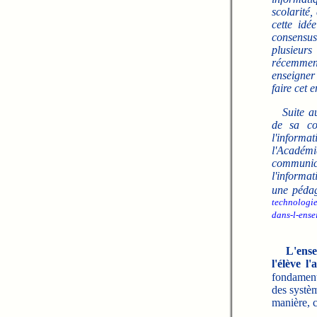
scolarité,
cette idé
consens
plusieu
récemme
enseigner 
faire cet 
Suite a
de sa co
l'informa
l'Académi
communica
l'informat
une pédag
technologie
dans-l-ense
L'ense
l'élève l
fondament
des systèm
manière, c