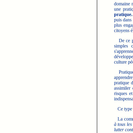
domaine na
une prati
pratique.
puis dans 
plus enga
citoyens é
De ce poi
simples c
s'apprenne
développe
culture p
Pratiquer
apprendre 
pratique 
assimiler
risques e
indispensa
Ce type d
La commi
à tous les
lutter con