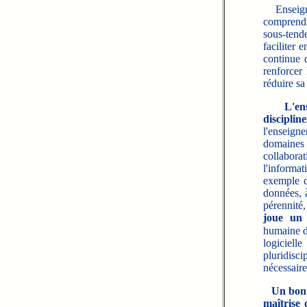
Enseigner
comprendr
sous-tende
faciliter 
continue 
renforcer
réduire sa
L'en
discipline
l'enseign
domaines d
collaborat
l'informa
exemple d
données, 
pérennité,
joue un 
humaine 
logiciel
pluridisc
nécessaire
Un bon 
maîtrise d