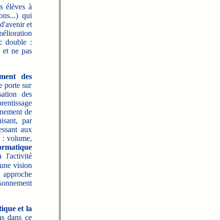
s élèves à
ns...) qui
d'avenir et
mélioration
c double :
 et ne pas
ement des
 porte sur
sation des
prentissage
ignement de
isant, par
essant aux
 : volume,
ormatique
l'activité
 une vision
 approche
isonnement
ique et la
ns dans ce