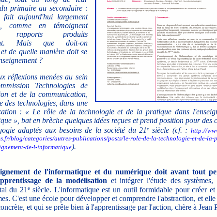
 du primaire au secondaire :
e fait aujourd'hui largement
us, comme en témoignent
rs rapports produits
nt. Mais que doit-on
et de quelle manière doit se
enseignement ?
ux réflexions menées au sein
mmission Technologies de
tion et de la communication,
e des technologies, dans une
tion : « Le rôle de la technologie et de la pratique dans l'ensei
ique », bat en brèche quelques idées reçues et prend position pour des 
e
ogie adaptés aux besoins de la société du 21
siècle (cf. :
http://ww
s.fr/blog/categories/autres-publications/posts/le-role-de-la-technologie-et-de-la-
).
ignement-de-l-informatique
ignement de l'informatique et du numérique doit avant tout pe
'apprentissage de la modélisation
et intégrer l'étude des systèmes,
e
al du 21
siècle. L'informatique est un outil formidable pour créer e
es. C'est une école pour développer et comprendre l'abstraction, et elle l
oncrète, et qui se prête bien à l'apprentissage par l'action, chère à Jean 