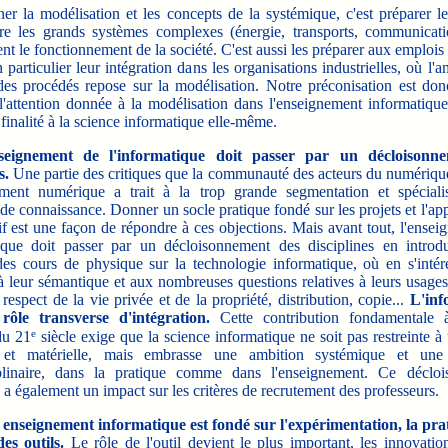
 la modélisation et les concepts de la systémique, c'est préparer le
e les grands systèmes complexes (énergie, transports, communicatio
nt le fonctionnement de la société. C'est aussi les préparer aux emplois 
en particulier leur intégration dans les organisations industrielles, où l'a
des procédés repose sur la modélisation. Notre préconisation est don
 l'attention donnée à la modélisation dans l'enseignement informatique
 finalité à la science informatique elle-même.
seignement de l'informatique doit passer par un décloisonn
s.
Une partie des critiques que la communauté des acteurs du numérique
ement numérique a trait à la trop grande segmentation et spéciali
e connaissance. Donner un socle pratique fondé sur les projets et l'ap
if est une façon de répondre à ces objections. Mais avant tout, l'ense
tique doit passer par un décloisonnement des disciplines en introdu
es cours de physique sur la technologie informatique, où en s'intér
à leur sémantique et aux nombreuses questions relatives à leurs usages
 respect de la vie privée et de la propriété, distribution, copie...
L'inf
rôle transverse d'intégration.
Cette contribution fondamentale à 
e
du 21
siècle exige que la science informatique ne soit pas restreinte à
le et matérielle, mais embrasse une ambition systémique et une
iplinaire, dans la pratique comme dans l'enseignement. Ce déclo
 a également un impact sur les critères de recrutement des professeurs.
enseignement informatique est fondé sur l'expérimentation, la prat
es outils.
Le rôle de l'outil devient le plus important, les innovatio