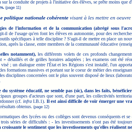
 sur la conduite de projets à l'initiative des élèves, se prête moins que
es.
(page 11)
ne politique nationale cohérente
visant à les mettre en oeuvre
es de l'information et de la communication (abrégé sous l'ac
'agit-il de l'usage qu'en font les élèves en autonomie, pour des recher
 d'outils spécifiques à telle discipline ? S'agit-il de mettre en place un 
ation, après la classe, entre membres de la communauté éducative (enseig
nelles notamment),
les différents volets de ces profonds changements 
ent » détaillés et de grilles horaires adaptées ; les examens ont été r
visé ; un dialogue entre l'État et les Régions s'est installé, l'un appor
des formations massives et portant sur le coeur de métier des enseignant
des disciplines concernées ont le plus souvent disposé de lieux (laborato
.
u système éducatif, ne semble pas (sic), dans les faits, bénéficie
cipaux groupes d'acteurs que sont, d'une part, les collectivités territoria
rdonner (cf.
infra
I.B.1).
Il est ainsi difficile de voir émerger une vr
 résultats obtenus.
(page 12)
formatiques des lycées ou des collèges sont devenus conséquents et se c
 trois séries de difficultés : - les investissements n'ont pas été toujour
n croissante le sentiment que les investissements qu'elles réalisent n