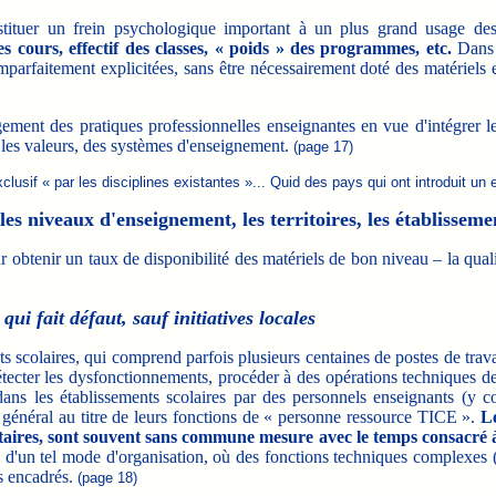
onstituer un frein psychologique important à un plus grand usage 
 cours, effectif des classes, « poids » des programmes, etc.
Dans c
mparfaitement explicitées, sans être nécessairement doté des matériels
ement des pratiques professionnelles enseignantes en vue d'intégrer
e les valeurs, des systèmes d'enseignement.
(page 17)
lusif « par les disciplines existantes »... Quid des pays qui ont introduit un
es niveaux d'enseignement, les territoires, les établisseme
ur obtenir un taux de disponibilité des matériels de bon niveau – la qua
ui fait défaut, sauf initiatives locales
 scolaires, qui comprend parfois plusieurs centaines de postes de travai
, détecter les dysfonctionnements, procéder à des opérations technique
dans les établissements scolaires par des personnels enseignants (y co
n général au titre de leurs fonctions de « personne ressource TICE ».
Le
taires, sont souvent sans commune mesure avec le temps consacré à
cité d'un tel mode d'organisation, où des fonctions techniques complexe
as encadrés.
(page 18)