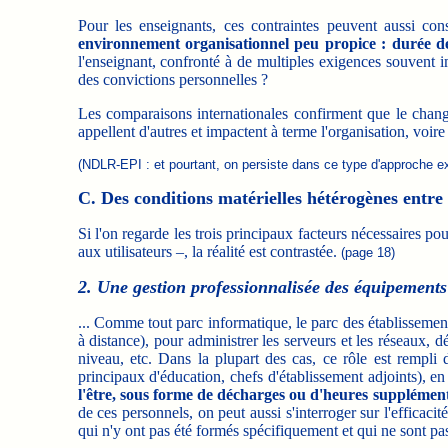
Pour les enseignants, ces contraintes peuvent aussi c
environnement organisationnel peu propice : durée des
l'enseignant, confronté à de multiples exigences souvent i
des convictions personnelles ?
Les comparaisons internationales confirment que le chang
appellent d'autres et impactent à terme l'organisation, voir
(NDLR-EPI : et pourtant, on persiste dans ce type d'approche exc
C. Des conditions matérielles hétérogènes entre l
Si l'on regarde les trois principaux facteurs nécessaires po
aux utilisateurs –, la réalité est contrastée.
(page 18)
2. Une gestion professionnalisée des équipements q
... Comme tout parc informatique, le parc des établissements
à distance), pour administrer les serveurs et les réseaux
niveau, etc. Dans la plupart des cas, ce rôle est rempli 
principaux d'éducation, chefs d'établissement adjoints), e
l'être, sous forme de décharges ou d'heures supplémen
de ces personnels, on peut aussi s'interroger sur l'effica
qui n'y ont pas été formés spécifiquement et qui ne sont p