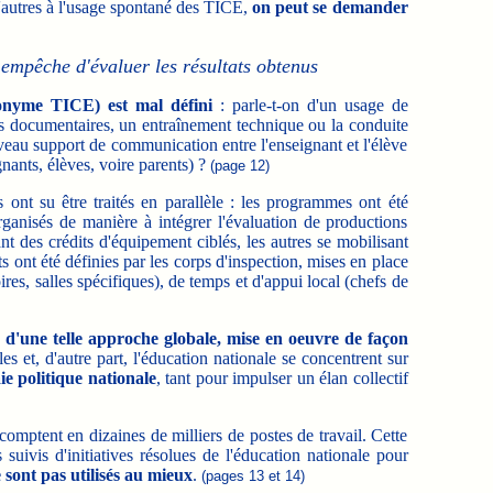
 d'autres à l'usage spontané des TICE,
on peut se demander
 empêche d'évaluer les résultats obtenus
ronyme TICE) est mal défini
: parle-t-on d'un usage de
ches documentaires, un entraînement technique ou la conduite
nouveau support de communication entre l'enseignant et l'élève
nants, élèves, voire parents) ?
(page 12)
ont su être traités en parallèle : les programmes ont été
éorganisés de manière à intégrer l'évaluation de productions
tant des crédits d'équipement ciblés, les autres se mobilisant
s ont été définies par les corps d'inspection, mises en place
ires, salles spécifiques), de temps et d'appui local (chefs de
r d'une telle approche globale, mise en oeuvre de façon
les et, d'autre part, l'éducation nationale se concentrent sur
aie politique nationale
, tant pour impulser un élan collectif
omptent en dizaines de milliers de postes de travail. Cette
s suivis d'initiatives résolues de l'éducation nationale pour
e sont pas utilisés au mieux
.
(pages 13 et 14)