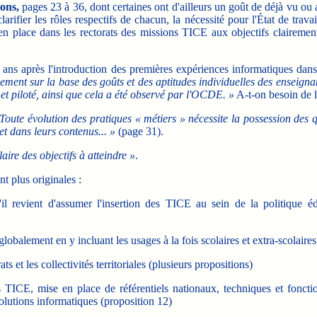
ons,
pages 23 à 36, dont certaines ont d'ailleurs un goût de déjà vu 
arifier les rôles respectifs de chacun, la nécessité pour l'État de trava
 en place dans les rectorats des missions TICE aux objectifs clairemen
ans après l'introduction des premières expériences informatiques dans
llement sur la base des goûts et des aptitudes individuelles des enseign
 piloté, ainsi que cela a été observé par l'OCDE. »
A-t-on besoin de 
Toute évolution des pratiques « métiers » nécessite la possession des qu
t dans leurs contenus... »
(page 31).
aire des objectifs à atteindre »
.
t plus originales :
evient d'assumer l'insertion des TICE au sein de la politique éduca
balement en y incluant les usages à la fois scolaires et extra-scolaires
ats et les collectivités territoriales (plusieurs propositions)
s TICE, mise en place de référentiels nationaux, techniques et foncti
olutions informatiques (proposition 12)