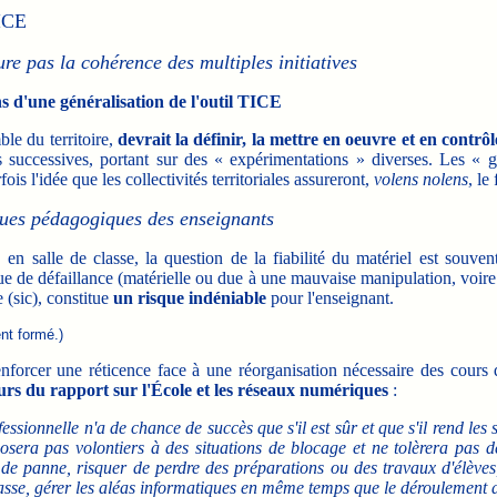
TICE
ure pas la cohérence des multiples initiatives
s d'une généralisation de l'outil TICE
ble du territoire,
devrait la définir, la mettre en oeuvre et en contrôle
les successives, portant sur des « expérimentations » diverses. Les « g
is l'idée que les collectivités territoriales assureront,
volens nolens
, le
iques pédagogiques des enseignants
en salle de classe, la question de la fiabilité du matériel est souvent
ue de défaillance (matérielle ou due à une mauvaise manipulation, voire
 (sic), constitue
un risque indéniable
pour l'enseignant.
nt formé.)
 renforcer une réticence face à une réorganisation nécessaire des cou
uteurs du rapport sur l'École et les réseaux numériques
:
ssionnelle n'a de chance de succès que s'il est sûr et que s'il rend les
xposera pas volontiers à des situations de blocage et ne tolèrera pas 
 de panne, risquer de perdre des préparations ou des travaux d'élèv
classe, gérer les aléas informatiques en même temps que le déroulement 