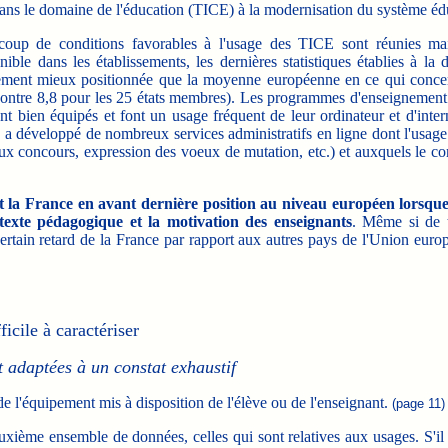
ans le domaine de l'éducation (TICE) à la modernisation du système édu
ucoup de conditions favorables à l'usage des TICE sont réunies m
ible dans les établissements, les dernières statistiques établies à la
rement mieux positionnée que la moyenne européenne en ce qui conce
 contre 8,8 pour les 25 états membres). Les programmes d'enseignement 
bien équipés et font un usage fréquent de leur ordinateur et d'intern
 a développé de nombreux services administratifs en ligne dont l'usage
ux concours, expression des voeux de mutation, etc.) et auxquels le co
 la France en avant dernière position au niveau européen lorsque
ntexte pédagogique et la motivation des enseignants
. Même si de t
ertain retard de la France par rapport aux autres pays de l'Union euro
icile à caractériser
t adaptées à un constat exhaustif
de l'équipement mis à disposition de l'élève ou de l'enseignant.
(page 11)
uxième ensemble de données, celles qui sont relatives aux usages. S'il 