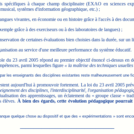
s spécifiques à chaque champ disciplinaire (EXAO en sciences expé
 musical, systèmes d'information géographique, etc.) ;
angues vivantes, en économie ou en histoire grâce à l'accès à des docume
exemple grâce à des exerciseurs ou à des laboratoires de langues) ;
nservation de certaines évaluations bien choisies dans la durée, sur un li
rganisation au service d'une meilleure performance du système éducatif.
ole du 23 avril 2005 répond au premier objectif énoncé ci-dessus en de
mpétences, parmi lesquelles figure
« la maîtrise des techniques usuelle
par les enseignants des disciplines existantes reste malheureusement une ficti
restent aujourd'hui à promouvoir fortement. La loi du 23 avril 2005 prév
seignement des disciplines, l'interdisciplinarité, l'organisation pédagogiq
ualisation des apprentissages, un éclatement du « groupe classe » trad
s élèves.
À bien des égards, cette évolution pédagogique pourrait ê
manque quelque chose au dispositif et que des « expérimentations » sont encor
___________________________________