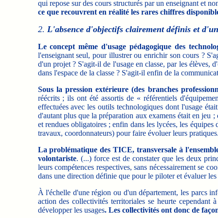
qui repose sur des cours structurés par un enseignant et non
ce que recouvrent en réalité les rares chiffres disponibl
2.
L'absence d'objectifs clairement définis et d'u
Le concept même d'usage pédagogique des technologi
l'enseignant seul, pour illustrer ou enrichir son cours ? S
d'un projet ? S'agit-il de l'usage en classe, par les élèves,
dans l'espace de la classe ? S'agit-il enfin de la communic
Sous la pression extérieure (des branches profession
réécrits ; ils ont été assortis de « référentiels d'équipem
effectuées avec les outils technologiques dont l'usage était 
d'autant plus que la préparation aux examens était en jeu ; 
et rendues obligatoires ; enfin dans les lycées, les équipes 
travaux, coordonnateurs) pour faire évoluer leurs pratiques
La problématique des TICE, transversale à l'ensemble d
volontariste
. (...) force est de constater que les deux prin
leurs compétences respectives, sans nécessairement se coo
dans une direction définie que pour le piloter et évaluer les
À l'échelle d'une région ou d'un département, les parcs in
action des collectivités territoriales se heurte cependant à
développer les usages
. Les collectivités ont donc de faço