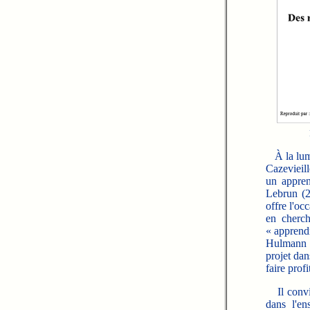
À la lumi
Cazevieill
un apprent
Lebrun (20
offre l'oc
en cherch
« apprendr
Hulmann (
projet dan
faire prof
Il convien
dans l'en