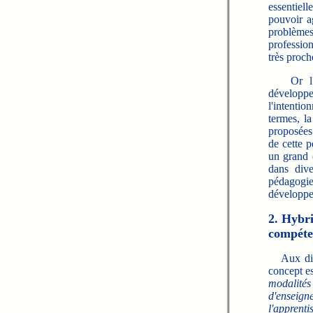
essentiel
pouvoir a
problèmes 
profession
très proch
Or l
développ
l'intenti
termes, la
proposées 
de cette p
un grand 
dans dive
pédagogie
développe
2. Hybr
compét
Aux dires
concept e
modalités
d'enseig
l'apprenti