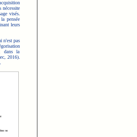
cquisition
 nécessite
sage visés.
 la pensée
inant leurs
 n'est pas
égorisation
x dans la
ec, 2016).
.