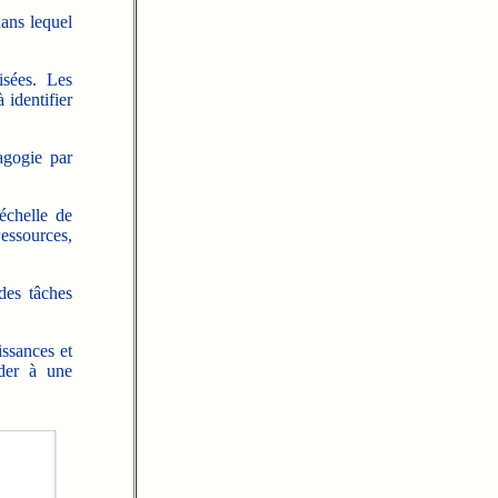
dans lequel
isées. Les
 identifier
agogie par
échelle de
ressources,
 des tâches
issances et
éder à une