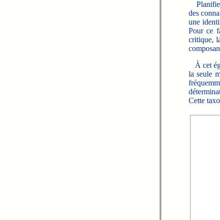
Planifier
des conna
une identi
Pour ce f
critique, 
composant
À cet éga
la seule m
fréquemm
détermina
Cette taxo