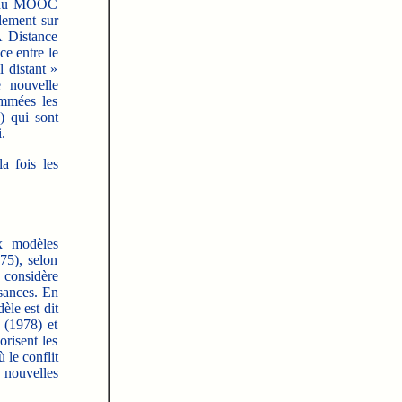
te du MOOC
alement sur
À Distance
ce entre le
l distant »
e nouvelle
ommées les
) qui sont
.
a fois les
x modèles
975), selon
considère
sances. En
le est dit
 (1978) et
risent les
 le conflit
e nouvelles