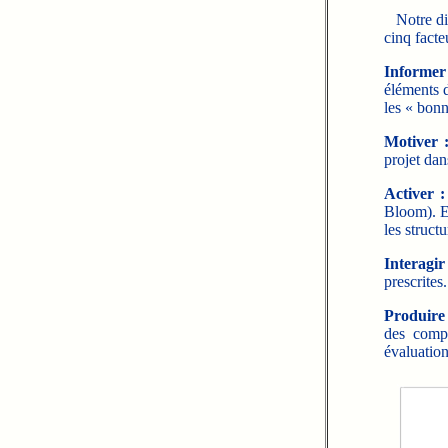
Notre disp
cinq facte
Informer
éléments d
les « bonn
Motiver 
projet dan
Activer :
Bloom). En
les structu
Interagir
prescrites.
Produire 
des compé
évaluation