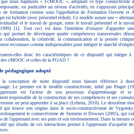
f, que nous baptisons « FcMOOC », adoptant ce type connectivis
mposante, en
particulier au niveau d'activités, en s'appuyant princip
 de formation connue sous l'appellation de Formation Ouverte et 
 est hybride (avec présentiel réduit). Ce modèle assure une « alternan
dividualisé et le travail de groupe, entre le travail présentiel et le travai
, 1999)
[1]
. Tout ceci est dans l'intention d'essayer d'apporter un
n qui permet de développer quatre compétences transversales dén
a collaboration, la créativité, la communication et la pensée critique
nt reconnues comme indispensables pour intégrer le marché d'emploi
ent-elles donc les caractéristiques de ce dispositif qui intègre à l
 des cMOOC et celles de la FOAD ?
le pédagogique adopté
conception de notre dispositif nous faisons référence à deu
ssage. Le premier est le modèle constructiviste, initié par Piaget (1
'apprenant est l'acteur de son processus d'apprentissage et se 
ment responsable de la construction de ses compétences et ses connais
ersonne ne peut apprendre à sa place (Lebrun, 2010). Le deuxième modè
tif qui trouve son origine dans le socio-constructivisme de Vygotsky
prolongement le connectivisme de Siemens et Downes (2005), qui valo
ns de l'apprenant avec ses pairs et son environnement. Dans la mesure où
itif qui résulte de ces interactions permet à l'apprenant d'acquérir d
nces.