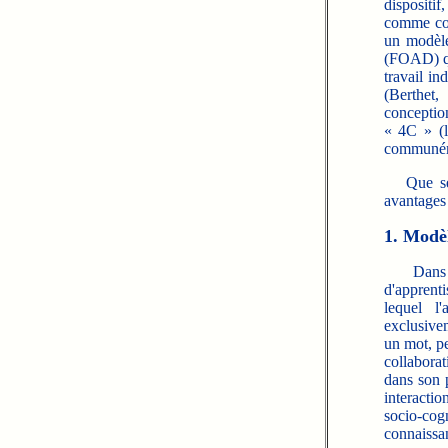
dispositi
comme co
un modèle
(FOAD) qui
travail in
(Berthet
conceptio
« 4C » (l
communéme
Que serai
avantages
1. Modè
Dans la 
d'apprenti
lequel l
exclusive
un mot, p
collabora
dans son 
interactio
socio-cogn
connaissa