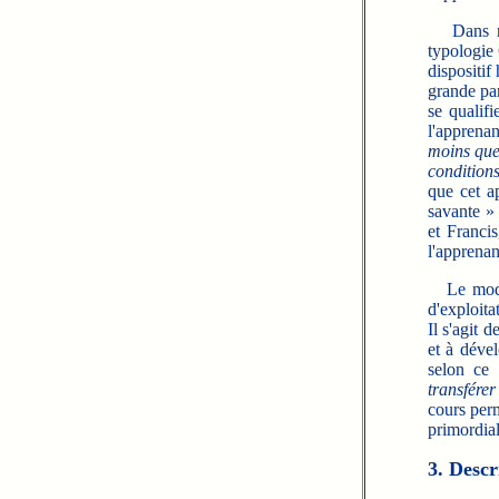
Dans notr
typologie
dispositif
grande par
se qualif
l'apprenan
moins ques
condition
que cet a
savante »
et Franci
l'apprena
Le mode h
d'exploita
Il s'agit 
et à déve
selon ce
transfére
cours perm
primordial
3. Descr