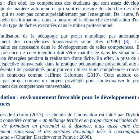
les : d'un côté, les compétences des étudiants qui sont assez dévelo
gir de manière autonome et qui sont en mesure de chercher des ré
qui ne sont pas connus préalablement par l'enseignant. De l'autre, l'
nelle des formations, dans la mesure où la démarche de réalisation d'un
e du type de tâches exécutées dans le milieu professionnel.
'utilisation de la pédagogie par projet n'implique pas automati
ement des compétences transversales selon Rey (1999)
[3]
. L'
onnalité est nécessaire dans le développement de telles compétences. E
 présence de cette intention doit s'être manifestée dans les situation
ou émergées pendant la réalisation d'une tâche. En effet, la prise de
erspective transversale dans la pratique pédagogique présenterait aux
éventail de possibilités pour pouvoir utiliser leurs compétences conv
rs contextes comme l'affirme Lafortune (2010). Cette auteure co
 par projet comme un moyen privilégié pour contextualiser le pr
ment des compétences transversales.
idation
:
environnement favorable pour le développement 
ences
 de Lebrun (2013), le chemin de l'innovation est initié par l'hybri
st considéré comme
« un mélange fertile et en proportions variables de 
 de formation en présentiel et à distance, mais aussi entre de
nement transmissif et des postures davantage liées à l'accompag
ssage »
(Charlier, Deschryver et Peraya ; 2006).