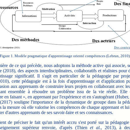
Figure 1. Modèle pragmatique d'apprentissage orienté compétences (Lebrun, 2010)
ère de ce qui précède, nous adoptons la méthode active qui associe, 
e (2018), des aspects interdisciplinaires, collaboratifs et réalistes pour
issage significatif. Il s'agit en particulier de la pédagogie par proj
10), cette pédagogie est à la fois d'apprentissage et d'application p
casion aux apprenants de construire leurs projets en collaborant avec leu
ant ensemble à résoudre un problème issu de la vie réelle. Elle
c
e en faisant », en apprenant par l'expérience et en s'autogérant (Huber
2017) souligne l'importance de la dynamique de groupe dans la péd
s la mesure où elle valorise les compétences de chaque apprenant et lu
iter d'autres apprenants de ses savoir-faire et ses connaissances.
t de préciser le fait qu'un intérêt accru s'est porté sur la pédagogie
seignement supérieur renvoie, d'après (Thien
et al.
, 2013), à deu