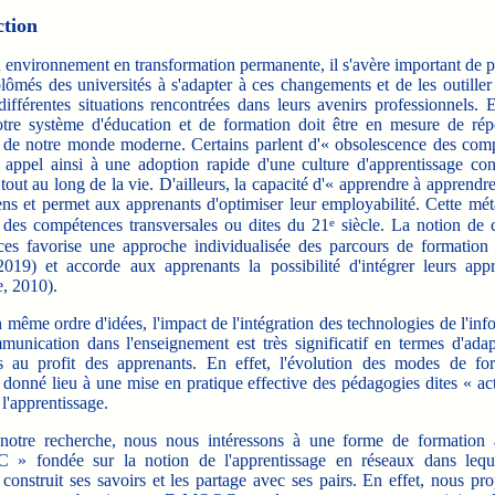
ction
nvironnement en transformation permanente, il s'avère important de pr
lômés des universités à s'adapter à ces changements et de les outiller
ifférentes situations rencontrées dans leurs avenirs professionnels. 
otre système d'éducation et de formation doit être en mesure de ré
 de notre monde moderne. Certains parlent d'« obsolescence des com
t appel ainsi à une adoption rapide d'une culture d'apprentissage con
tout au long de la vie. D'ailleurs, la capacité d'« apprendre à apprendre 
ens et permet aux apprenants d'optimiser leur employabilité. Cette mét
e
ie des compétences transversales ou dites du 21
siècle. La notion de 
es favorise une approche individualisée des parcours de formation 
019) et accorde aux apprenants la possibilité d'intégrer leurs appr
, 2010).
me ordre d'idées, l'impact de l'intégration des technologies de l'inf
munication dans l'enseignement est très significatif en termes d'adap
s au profit des apprenants. En effet, l'évolution des modes de fo
 donné lieu à une mise en pratique effective des pédagogies dites « ac
 l'apprentissage.
re recherche, nous nous intéressons à une forme de formation à
» fondée sur la notion de l'apprentissage en réseaux dans lequ
construit ses savoirs et les partage avec ses pairs. En effet, nous p