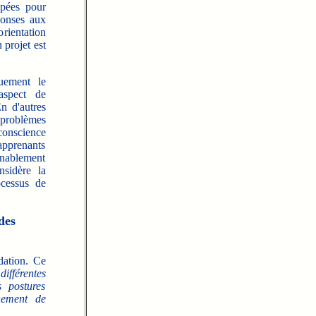
ppées pour
ponses aux
orientation
 projet est
quement le
aspect de
n d'autres
s-problèmes
 conscience
 apprenants
enablement
nsidère la
ocessus de
des
dation. Ce
différentes
s postures
nement de