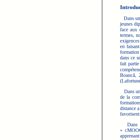
Introdu
Dans un e
jeunes dip
face aux d
termes, n
exigences
en faisan
formation 
dans ce s
fait part
compétenc
Boancă, 2
(Lafortune
Dans un mê
de la com
formation
distance a
favorisent
Dans not
« cMOOC 
apprenant 