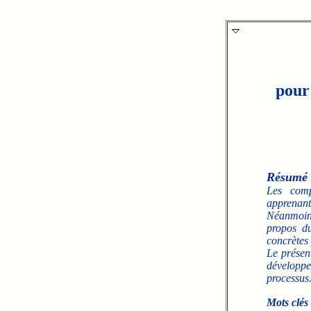
pour
Résumé
Les comp
apprenant
Néanmoins
propos du
concrètes 
Le présen
développe
processus
Mots clés