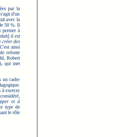
ées par la
'agit d'un
ait avec la
de 50 %. Il
i permet à
éduit]
il est
e créer des
 C'est
ainsi
de refonte
ld, Robert
), qui met
s un cadre
édagogique.
s à exercer
considéré,
pper et à
ce type de
ant le rôle