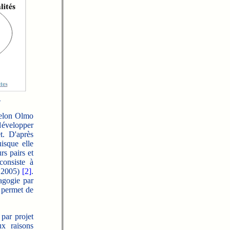
.
selon Olmo
 développer
et. D'après
uisque elle
rs pairs et
onsiste à
, 2005)
[2]
.
agogie par
i permet de
 par projet
x raisons