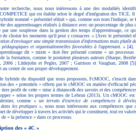
e recherche, nous nous intéressons à une des modalités identifi
 COMPETICE qui est établie selon le degré d'intégration des TICE. Il s
 hybride nommé « présentiel réduit » qui, comme son nom l'indique, se f
tie des apprentissages réalisés à distance avec un pourcentage de plus 
ie par une souplesse dans la gestion des temps d'apprentissage, ce qu
t de choisir les moments qu'il peut y consacrer.
«
[Avec
le présentiel r
tion d'envisager une simple transmission d'informations mais plutôt d
s pédagogiques et organisationnelles favorables à l'apprenant. »
[4]
.
pprentissage dit « mixte » doit être présenté comme « un processus 
 de la formation, comme le postulent plusieurs auteurs (Sharpe, Benfie
s, 2006 ; Littlejohn et Pegler, 2007 ; Garrison et Vaughan, 2008
[5]
nt au centre de son propre développement.
ybride du dispositif que nous proposons, FcMOOC, s'inscrit dan
tion des « potentiels » offerts par le cMOOC en matière d'efficacité p
de tirer profit de cette « mise à distance& des savoirs et des compétence
lopper » selon les propres termes de Lebrun (2013). Un cMOOC est 
 dernier, comme
« un terrain d'exercice de compétences à dévelo
r dans les pratiques »
, nous nous intéressons aux compétences que 
et de développer à travers les activités qui le constituent, tout en valoris
 de « la présence » dans ce processus.
iption des « 4C »