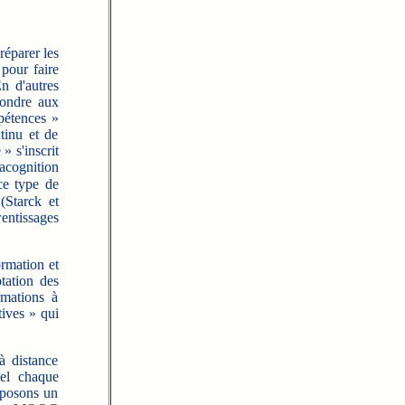
éparer les
 pour faire
En d'autres
pondre aux
pétences »
tinu et de
» s'inscrit
acognition
ce type de
(Starck et
entissages
ormation et
tation des
rmations à
tives » qui
 distance
el chaque
roposons un