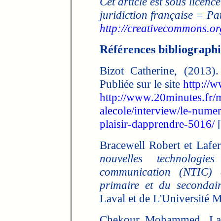
Cet article est sous licence
juridiction française = Pa
http://creativecommons.org
Références bibliograph
Bizot Catherine, (2013)
Publiée sur le site
http://
http://www.20minutes.fr/
alecole/interview/le-nume
plaisir-dapprendre-5016/
[
Bracewell Robert et Lafe
nouvelles technologi
communication (NTIC) à
primaire et du secondai
Laval et de L'Université M
Chekour Mohammed, Laaf