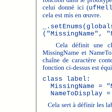
celui donné ici (
ufHel
cela est mis en œuvre.
_.setEnums(global
("MissingName", "
Cela définit une cla
MissingName et NameToD
chaîne de caractère cont
fonction ci-dessus est équi
class label:
MissingName = "M
NameToDisplay = 
Cela sert à définir les lab