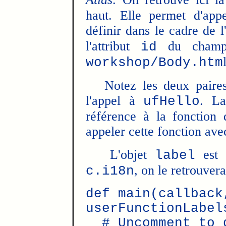
haut. Elle permet d'appe
définir dans le cadre de l
l'attribut
du champ t
id
workshop/Body.htm
Notez les deux paires d
l'appel à
. La
ufHello
référence à la fonction 
appeler cette fonction ave
L'objet
est c
label
, on le retrouvera
c.i18n
def main(callback
userFunctionLabel
# Uncomment to d