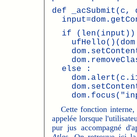
def _acSubmit(c, 
input=dom.getCon
if (len(input))
ufHello()(dom.g
dom.setContent(
dom.removeClass
else :
dom.alert(c.i18
dom.setContent(
dom.focus("inp
Cette fonction interne, q
appelée lorsque l'utilisate
pur jus accompagné d'
Atlas
. On retrouve ici l