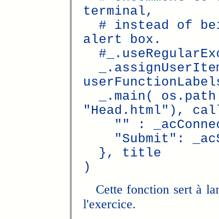
terminal,
# instead of bei
alert box.
#_.useRegularExc
_.assignUserItem
userFunctionLabel
_.main( os.path.
"Head.html"), cal
"" : _acConne
"Submit": _acS
}, title
)
Cette fonction sert à lanc
l'exercice.