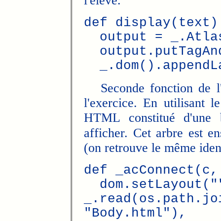
l'élève.
def display(text)
output = _.Atlas
output.putTagAnd
_.dom().appendLa
Seconde fonction de l'A
l'exercice. En utilisant l
HTML constitué d'une 
afficher. Cet arbre est en
(on retrouve le même iden
def _acConnect(c,
dom.setLayout("
_.read(os.path.jo
"Body.html"),