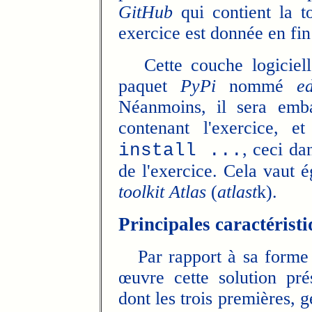
GitHub
qui contient la to
exercice est donnée en fi
Cette couche logicielle
paquet
PyPi
nommé
e
Néanmoins, il sera emba
contenant l'exercice, 
, ceci dan
install ...
de l'exercice. Cela vaut é
toolkit Atlas
(
atlast
k).
Principales caractérist
Par rapport à sa forme c
œuvre cette solution prés
dont les trois premières, 