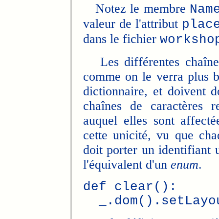
Notez le membre
Nam
valeur de l'attribut
plac
dans le fichier
worksho
Les différentes chaînes 
comme on le verra plus ba
dictionnaire, et doivent 
chaînes de caractères r
auquel elles sont affect
cette unicité, vu que ch
doit porter un identifiant 
l'équivalent d'un
enum
.
def clear():
_.dom().setLayou