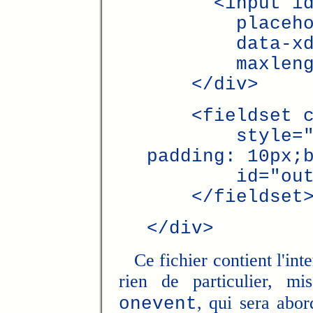
<input id=
placeholder
data-xdh-on
maxlength
</div>
<fieldset cl
style="bord
padding: 10px;
id="outpu
</fieldset
</div>
Ce fichier contient l'inte
rien de particulier, mi
, qui sera abor
onevent