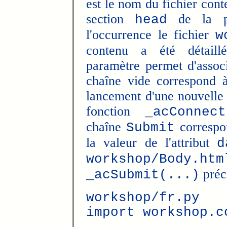
est le nom du fichier cont
section
de la pa
head
l'occurrence le fichier
w
contenu a été détaill
paramètre permet d'assoc
chaîne vide correspond à
lancement d'une nouvelle s
fonction
_acConnect
chaîne
correspon
Submit
la valeur de l'attribut
d
workshop/Body.htm
préc
_acSubmit(...)
workshop/fr.py
import workshop.c