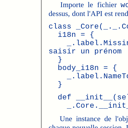
Importe le fichier
w
dessus, dont l'API est rend
class _Core(_._.C
i18n = {
_.label.Missing
saisir un prénom 
}
body_i18n = {
_.label.NameToD
}
def __init__(sel
_.Core.__init__
Une instance de l'ob
chaque nouvelle session. 