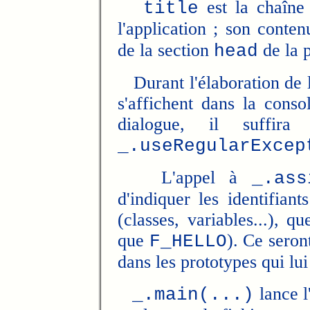
est la chaîne 
title
l'application ; son conte
de la section
de la 
head
Durant l'élaboration de l
s'affichent dans la cons
dialogue, il suffir
_.useRegularExcep
L'appel à
_.ass
d'indiquer les identifiant
(classes, variables...), qu
que
). Ce seront
F_HELLO
dans les prototypes qui lui
lance l
_.main(...)