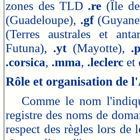
zones des TLD
.re
(Île d
(Guadeloupe),
.gf
(Guyane
(Terres australes et anta
Futuna),
.yt
(Mayotte),
.
.corsica
,
.mma
,
.leclerc
et 
Rôle et organisation de l
Comme le nom l'indique
registre des noms de doma
respect des règles lors de l