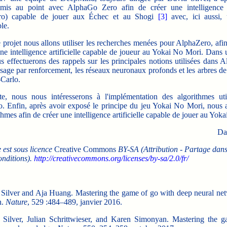
mis au point avec AlphaGo Zero afin de créer une intelligence ar
ro) capable de jouer aux Échec et au Shogi
[3]
avec, ici aussi,
le.
rojet nous allons utiliser les recherches menées pour AlphaZero, afin
ne intelligence artificielle capable de joueur au Yokai No Mori. Dans
 effectuerons des rappels sur les principales notions utilisées dans 
ssage par renforcement, les réseaux neuronaux profonds et les arbres d
Carlo.
nous nous intéresserons à l'implémentation des algorithmes uti
. Enfin, après avoir exposé le principe du jeu Yokai No Mori, nous 
thmes afin de créer une intelligence artificielle capable de jouer au Yok
Da
e est sous licence
Creative Commons
BY-SA (Attribution - Partage dans
nditions).
http://creativecommons.org/licenses/by-sa/2.0/fr/
Silver and Aja Huang. Mastering the game of go with deep neural ne
h.
Nature
, 529 :484–489, janvier 2016.
Silver, Julian Schrittwieser, and Karen Simonyan. Mastering the 