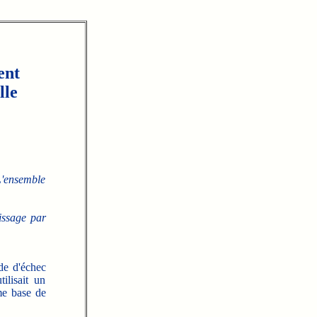
ent
lle
L'ensemble
tissage par
de d'échec
ilisait un
me base de