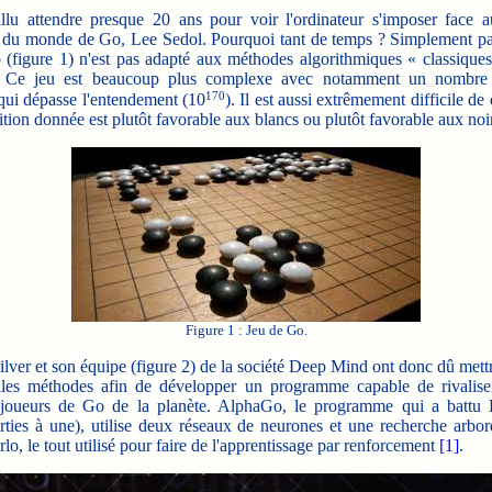
u attendre presque 20 ans pour voir l'ordinateur s'imposer face a
du monde de Go, Lee Sedol. Pourquoi tant de temps ? Simplement pa
 (figure 1) n'est pas adapté aux méthodes algorithmiques « classiqu
 Ce jeu est beaucoup plus complexe avec notamment un nombre
170
qui dépasse l'entendement (10
). Il est aussi extrêmement difficile de
ition donnée est plutôt favorable aux blancs ou plutôt favorable aux noi
Figure 1 : Jeu de Go.
lver et son équipe (figure 2) de la société Deep Mind ont donc dû mett
les méthodes afin de développer un programme capable de rivalise
 joueurs de Go de la planète. AlphaGo, le programme qui a battu
arties à une), utilise deux réseaux de neurones et une recherche arbor
o, le tout utilisé pour faire de l'apprentissage par renforcement
[1]
.