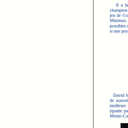
Il a fall
champion 
jeu de Go
Minimax.
possibles 
si une pos
David Si
de nouvel
meilleurs
(quatre p
Monte-Carl