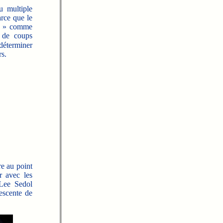
u multiple
rce que le
es » comme
 de coups
 déterminer
rs.
re au point
r avec les
 Lee Sedol
escente de