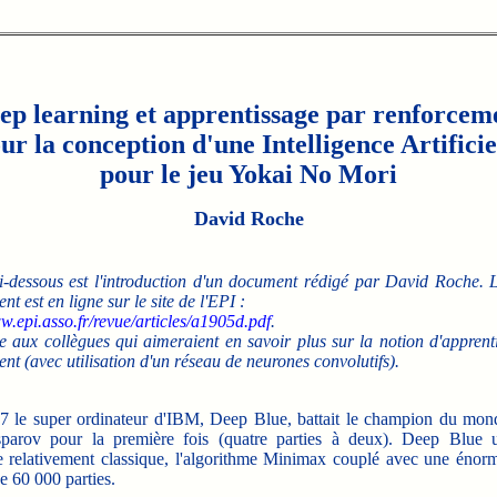
ep learning et apprentissage par renforcem
ur la conception d'une Intelligence Artificie
pour le jeu Yokai No Mori
David Roche
ci-dessous est l'introduction d'un document rédigé par David Roche. 
t est en ligne sur le site de l'EPI :
w.epi.asso.fr/revue/articles/a1905d.pdf
.
se aux collègues qui aimeraient en savoir plus sur la notion d'appren
nt (avec utilisation d'un réseau de neurones convolutifs).
e super ordinateur d'IBM, Deep Blue, battait le champion du mon
arov pour la première fois (quatre parties à deux). Deep Blue ut
e relativement classique, l'algorithme Minimax couplé avec une énor
e 60 000 parties.