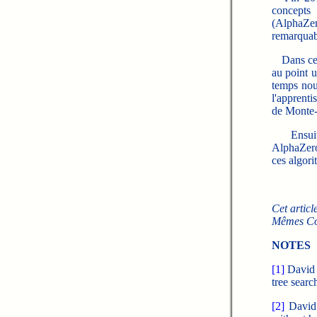
concepts 
(AlphaZe
remarquab
Dans ce p
au point u
temps nous
l'apprenti
de Monte-
Ensuite, 
AlphaZero
ces algori
Cet articl
Mêmes Co
NOTES
[1]
David 
tree searc
[2]
David 