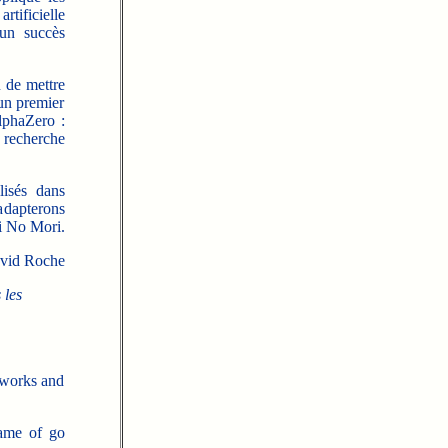
tificielle
 un succès
 de mettre
 un premier
AlphaZero :
e recherche
lisés dans
adapterons
ai No Mori.
vid Roche
 les
tworks and
game of go