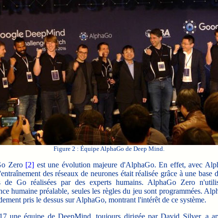
Figure 2 : Équipe AlphaGo de Deep Mind.
Go Zero
[2]
est une évolution majeure d'AlphaGo. En effet, avec Al
l'entraînement des réseaux de neurones était réalisée grâce à une base
s de Go réalisées par des experts humains. AlphaGo Zero n'util
nce humaine préalable, seules les règles du jeu sont programmées. Al
idement pris le dessus sur AlphaGo, montrant l'intérêt de ce système.
une équipe de DeepMind, toujours dirigée par David Silver, a ap