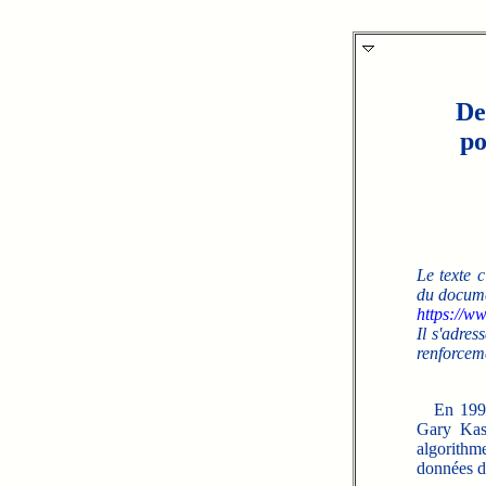
De
po
Le texte 
du documen
https://ww
Il s'adres
renforceme
En 1997 l
Gary Kasp
algorithm
données d