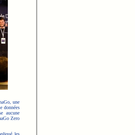
phaGo, une
 de données
ise aucune
phaGo Zero
pliqué les