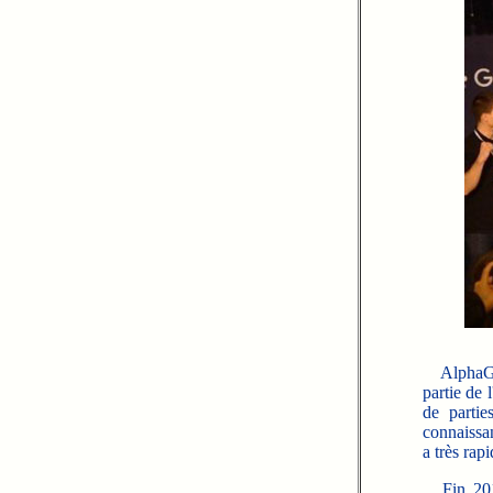
Alpha
partie de 
de partie
connaissa
a très rap
Fin 2017 