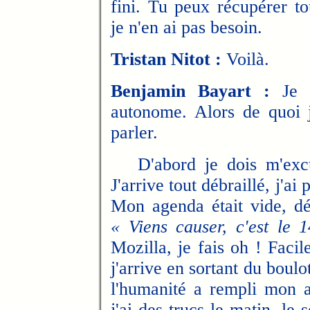
fini. Tu peux récupérer to
je n'en ai pas besoin.
Tristan Nitot :
Voilà.
Benjamin Bayart :
Je s
autonome. Alors de quoi 
parler.
D'abord je dois m'excuse
J'arrive tout débraillé, j'ai
Mon agenda était vide, dé
« Viens causer, c'est le 
Mozilla, je fais oh ! Faci
j'arrive en sortant du boulot
l'humanité a rempli mon 
j'ai des trucs le matin, le