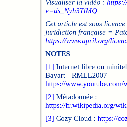
Visualiser la vidéo :
https:
v=ds_Nyh3TlMQ
Cet article est sous licence
juridiction française = Pat
https://www.april.org/licen
NOTES
[1]
Internet libre ou minit
Bayart - RMLL2007
https://www.youtube.com
[2]
Métadonnée :
https://fr.wikipedia.or
[3]
Cozy Cloud :
https://coz